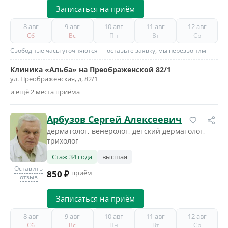
Записаться на приём
8 авг
9 авг
10 авг
11 авг
12 авг
Сб
Вс
Пн
Вт
Ср
Свободные часы уточняются — оставьте заявку, мы перезвоним
Клиника «Альба» на Преображенской 82/1
ул. Преображенская, д. 82/1
и ещё 2 места приёма
Арбузов Сергей Алексеевич
дерматолог, венеролог, детский дерматолог,
трихолог
Стаж 34 года
высшая
Оставить
850 ₽
приём
отзыв
Записаться на приём
8 авг
9 авг
10 авг
11 авг
12 авг
Сб
Вс
Пн
Вт
Ср