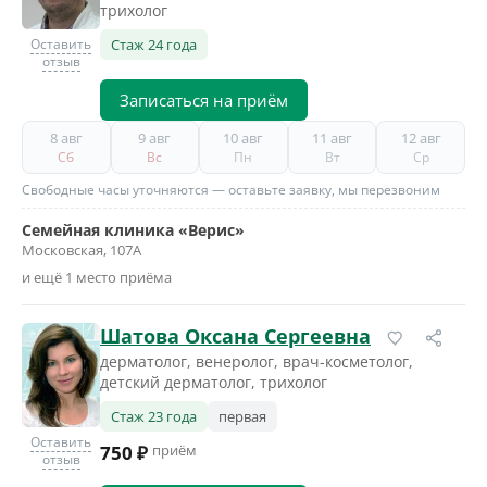
трихолог
Оставить
Стаж 24 года
отзыв
Записаться на приём
8 авг
9 авг
10 авг
11 авг
12 авг
Сб
Вс
Пн
Вт
Ср
Свободные часы уточняются — оставьте заявку, мы перезвоним
Семейная клиника «Верис»
Московская, 107А
и ещё 1 место приёма
Шатова Оксана Сергеевна
дерматолог, венеролог, врач-косметолог,
детский дерматолог, трихолог
Стаж 23 года
первая
Оставить
750 ₽
приём
отзыв