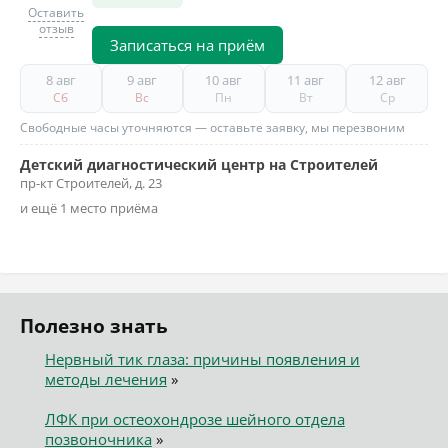
Оставить
отзыв
Записаться на приём
8 авг
9 авг
10 авг
11 авг
12 авг
Сб
Вс
Пн
Вт
Ср
Свободные часы уточняются — оставьте заявку, мы перезвоним
Детский диагностический центр на Строителей
пр-кт Строителей, д. 23
и ещё 1 место приёма
Полезно знать
Нервный тик глаза: причины появления и
методы лечения
»
ЛФК при остеохондрозе шейного отдела
позвоночника
»