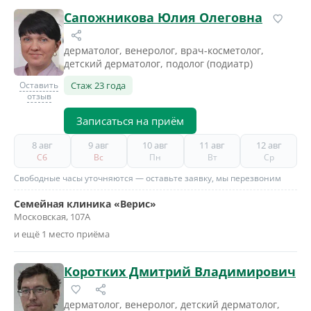
Сапожникова Юлия Олеговна
дерматолог, венеролог, врач-косметолог,
детский дерматолог, подолог (подиатр)
Оставить
Стаж 23 года
отзыв
Записаться на приём
8 авг
9 авг
10 авг
11 авг
12 авг
Сб
Вс
Пн
Вт
Ср
Свободные часы уточняются — оставьте заявку, мы перезвоним
Семейная клиника «Верис»
Московская, 107А
и ещё 1 место приёма
Коротких Дмитрий Владимирович
дерматолог, венеролог, детский дерматолог,