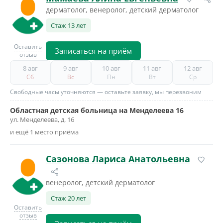
дерматолог, венеролог, детский дерматолог
Стаж 13 лет
Оставить
Записаться на приём
отзыв
8 авг
9 авг
10 авг
11 авг
12 авг
Сб
Вс
Пн
Вт
Ср
Свободные часы уточняются — оставьте заявку, мы перезвоним
Областная детская больница на Менделеева 16
ул. Менделеева, д. 16
и ещё 1 место приёма
Сазонова Лариса Анатольевна
венеролог, детский дерматолог
Стаж 20 лет
Оставить
отзыв