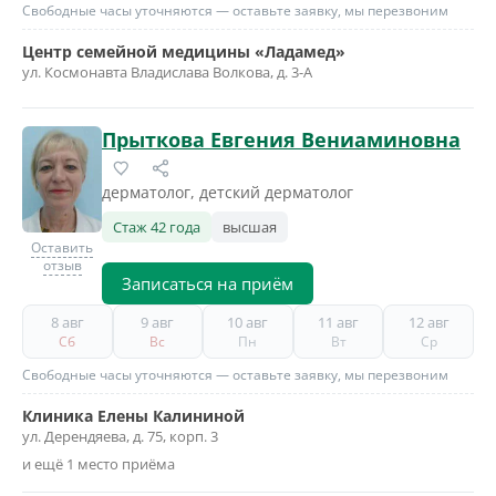
Свободные часы уточняются — оставьте заявку, мы перезвоним
Центр семейной медицины «Ладамед»
ул. Космонавта Владислава Волкова, д. 3-А
Прыткова Евгения Вениаминовна
дерматолог, детский дерматолог
Стаж 42 года
высшая
Оставить
отзыв
Записаться на приём
8 авг
9 авг
10 авг
11 авг
12 авг
Сб
Вс
Пн
Вт
Ср
Свободные часы уточняются — оставьте заявку, мы перезвоним
Клиника Елены Калининой
ул. Дерендяева, д. 75, корп. 3
и ещё 1 место приёма