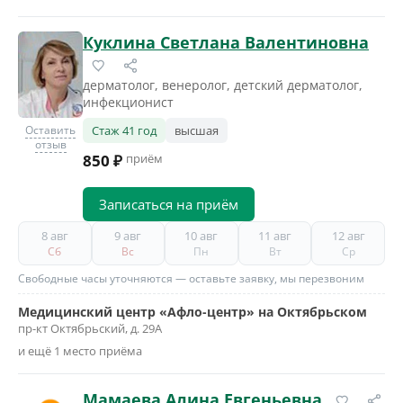
Куклина Светлана Валентиновна
дерматолог, венеролог, детский дерматолог,
инфекционист
Оставить
Стаж 41 год
высшая
отзыв
850 ₽
приём
Записаться на приём
8 авг
9 авг
10 авг
11 авг
12 авг
Сб
Вс
Пн
Вт
Ср
Свободные часы уточняются — оставьте заявку, мы перезвоним
Медицинский центр «Афло-центр» на Октябрьском
пр-кт Октябрьский, д. 29А
и ещё 1 место приёма
Мамаева Алина Евгеньевна