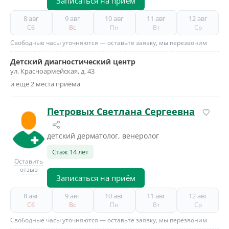
Записаться на приём
8 авг
9 авг
10 авг
11 авг
12 авг
Сб
Вс
Пн
Вт
Ср
Свободные часы уточняются — оставьте заявку, мы перезвоним
Детский диагностический центр
ул. Красноармейская, д. 43
и ещё 2 места приёма
Петровых Светлана Сергеевна
детский дерматолог, венеролог
Стаж 14 лет
Оставить
отзыв
Записаться на приём
8 авг
9 авг
10 авг
11 авг
12 авг
Сб
Вс
Пн
Вт
Ср
Свободные часы уточняются — оставьте заявку, мы перезвоним