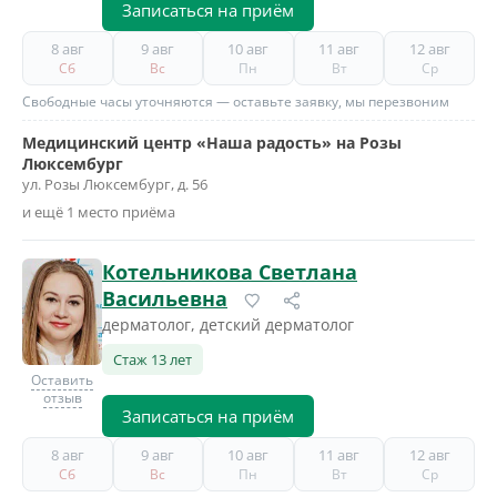
Записаться на приём
8 авг
9 авг
10 авг
11 авг
12 авг
Сб
Вс
Пн
Вт
Ср
Свободные часы уточняются — оставьте заявку, мы перезвоним
Медицинский центр «Наша радость» на Розы
Люксембург
ул. Розы Люксембург, д. 56
и ещё 1 место приёма
Котельникова Светлана
Васильевна
дерматолог, детский дерматолог
Стаж 13 лет
Оставить
отзыв
Записаться на приём
8 авг
9 авг
10 авг
11 авг
12 авг
Сб
Вс
Пн
Вт
Ср