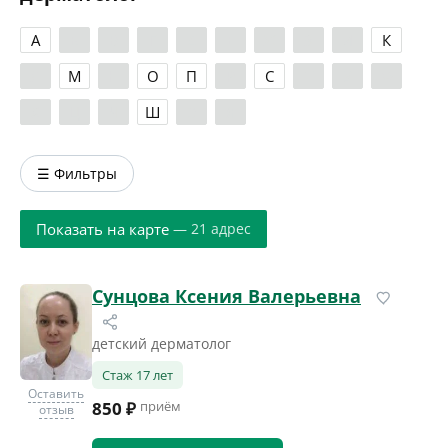
А
Б
В
Г
Д
Е
Ж
З
И
К
Л
М
Н
О
П
Р
С
Т
У
Ф
Х
Ц
Ч
Ш
Э
Я
☰ Фильтры
Показать на карте
— 21 адрес
Сунцова Ксения Валерьевна
детский дерматолог
Стаж 17 лет
Оставить
850 ₽
приём
отзыв