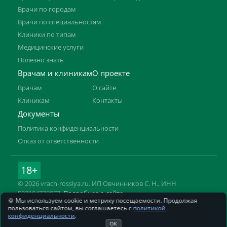
Врачи по городам
Врачи по специальностям
Клиники по типам
Медицинские услуги
Полезно знать
Врачам и клиникам
О проекте
Врачам
О сайте
Клиникам
Контакты
Документы
Политика конфиденциальности
Отказ от ответственности
18+
© 2026 vrach-rossiya.ru. ИП Овчинников С. Н., ИНН
592104728977.
Подробнее о сайте
🍪 Мы используем cookie и метрику посещаемости. Продолжая
Информация на сайте не заменяет приём врача. Имеются
пользоваться сайтом, вы соглашаетесь с
политикой
противопоказания, необходима консультация специалиста.
конфиденциальности
.
ОК