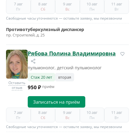
7 авг
8 авг
9 авг
10 авг
11 авг
Пт
Сб
Вс
Пн
Вт
Свободные часы уточняются — оставьте заявку, мы перезвоним
Противотуберкулезный диспансер
пр. Строителей, д. 25
Рябова Полина Владимировна
пульмонолог, детский пульмонолог
Стаж 20 лет
вторая
Оставить
950 ₽
приём
отзыв
Записаться на приём
7 авг
8 авг
9 авг
10 авг
11 авг
Пт
Сб
Вс
Пн
Вт
Свободные часы уточняются — оставьте заявку, мы перезвоним