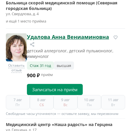
Больница скорой медицинской помощи (Северная
городская больница)
ул. Свердлова, д. 4
и ещё 1 место приёма
Удалова Анна Вениаминовна
детский аллерголог, детский пульмонолог,
иммунолог
Оставить
Стаж 31 год
высшая
отзыв
900 ₽
приём
Записаться на приём
7 авг
8 авг
9 авг
10 авг
11 авг
Пт
Сб
Вс
Пн
Вт
Свободные часы уточняются — оставьте заявку, мы перезвоним
Медицинский центр «Наша радость» на Герцена
ул. Герцена, д. 17