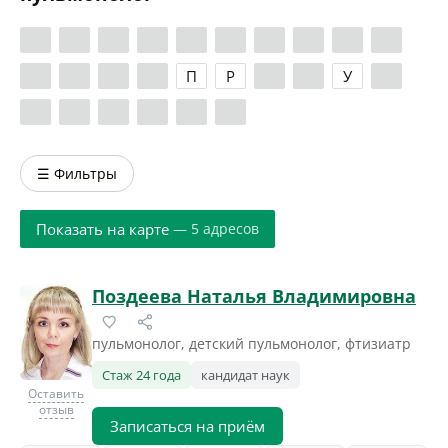
А
Б
В
Г
Д
Е
Ж
З
И
К
Л
М
Н
О
П
Р
С
Т
У
Ф
Х
Ц
Ч
Ш
Э
Я
☰ Фильтры
Показать на карте
— 5 адресов
Поздеева Наталья Владимировна
пульмонолог, детский пульмонолог, фтизиатр
Стаж 24 года
кандидат наук
Оставить
отзыв
Записаться на приём