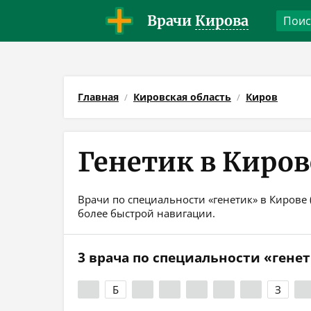
Врачи
Кирова
Главная
Кировская область
Киров
Генетик в Киров
Врачи по специальности «генетик» в Кирове 
более быстрой навигации.
3 врача по специальности «гене
А
Б
В
Г
Д
Е
Ж
З
И