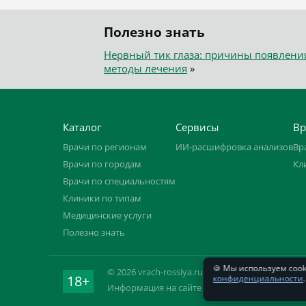
Полезно знать
Нервный тик глаза: причины появлени
методы лечения
»
Каталог
Сервисы
Вр
Врачи по регионам
ИИ-расшифровка анализов
Вр
Врачи по городам
Кл
Врачи по специальностям
Клиники по типам
Медицинские услуги
Полезно знать
🍪 Мы используем coo
© 2026 vrach-rossiya.ru. ИП Овчинников С. Н.,
18+
конфиденциальности
.
Информация на сайте не заменяет приём вра