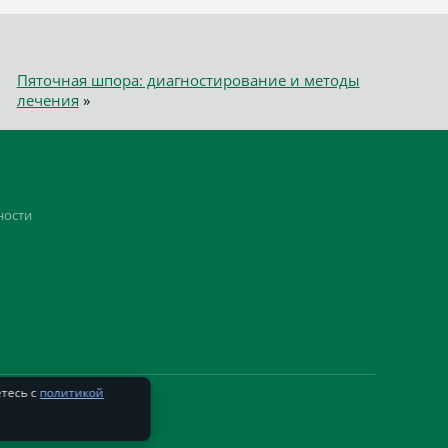
Пяточная шпора: диагностирование и методы
лечения
»
ности
етесь с
политикой
.