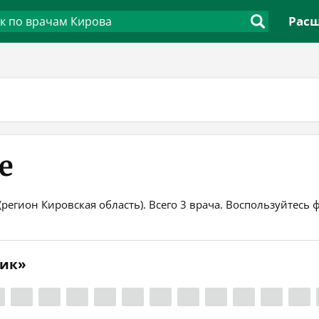
Расш
е
(регион Кировская область). Всего 3 врача. Воспользуйтес
тик»
К
Л
М
Н
О
П
Р
С
Т
У
Ф