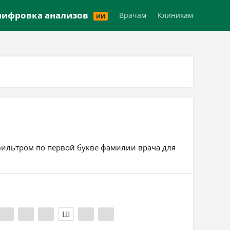
Версия для слабовидящих
ифровка анализов
Врачам
Клиникам
ИИ
ь фильтром по первой букве фамилии врача для
Х
Ц
Ч
Ш
Э
Я