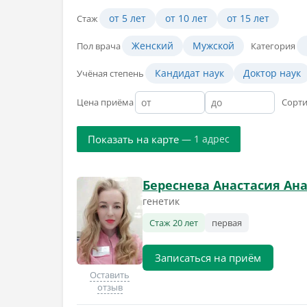
от 5 лет
от 10 лет
от 15 лет
Стаж
Женский
Мужской
Пол врача
Категория
Кандидат наук
Доктор наук
Учёная степень
Цена приёма
Сорт
Показать на карте
— 1 адрес
Береснева Анастасия Ан
генетик
Стаж 20 лет
первая
Записаться на приём
Оставить
отзыв