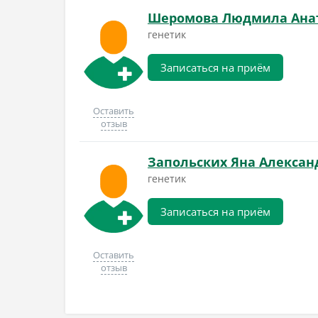
Шеромова Людмила Ана
генетик
Записаться на приём
Оставить
отзыв
Запольских Яна Алексан
генетик
Записаться на приём
Оставить
отзыв