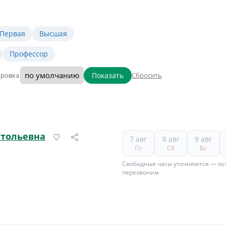
Первая
Высшая
Профессор
Показать
ировка
Сбросить
атольевна
7 авг
8 авг
9 авг
Пт
Сб
Вс
Свободные часы уточняются — ост
перезвоним