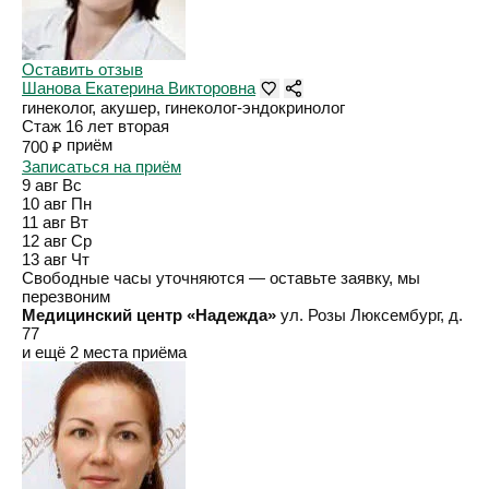
Оставить отзыв
Шанова Екатерина Викторовна
гинеколог, акушер, гинеколог-эндокринолог
Стаж 16 лет
вторая
приём
700 ₽
Записаться на приём
9 авг
Вс
10 авг
Пн
11 авг
Вт
12 авг
Ср
13 авг
Чт
Свободные часы уточняются — оставьте заявку, мы
перезвоним
Медицинский центр «Надежда»
ул. Розы Люксембург, д.
77
и ещё 2 места приёма