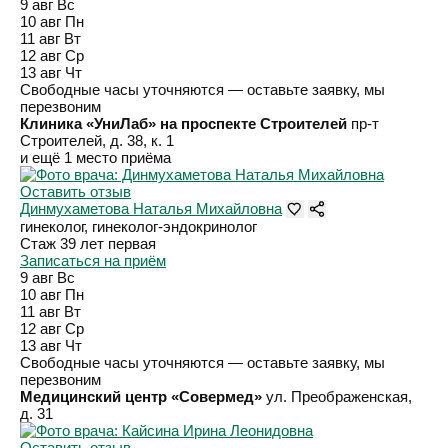
9 авг
Вс
10 авг
Пн
11 авг
Вт
12 авг
Ср
13 авг
Чт
Свободные часы уточняются — оставьте заявку, мы
перезвоним
Клиника «УниЛаб» на проспекте Строителей
пр-т
Строителей, д. 38, к. 1
и ещё 1 место приёма
Оставить отзыв
Динмухаметова Наталья Михайловна
гинеколог, гинеколог-эндокринолог
Стаж 39 лет
первая
Записаться на приём
9 авг
Вс
10 авг
Пн
11 авг
Вт
12 авг
Ср
13 авг
Чт
Свободные часы уточняются — оставьте заявку, мы
перезвоним
Медицинский центр «Совермед»
ул. Преображенская,
д. 31
Оставить отзыв