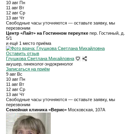
10 авг
Пн
11 авг
Вт
12 авг
Ср
13 авг
Чт
Свободные часы уточняются — оставьте заявку, мы
перезвоним
Центр «Лайт» на Гостинном переулке
пер. Гостиный, д.
5/1
и ещё 1 место приёма
Оставить отзыв
Глушкова Светлана Михайловна
акушер, гинеколог-эндокринолог
Записаться на приём
9 авг
Вс
10 авг
Пн
11 авг
Вт
12 авг
Ср
13 авг
Чт
Свободные часы уточняются — оставьте заявку, мы
перезвоним
Семейная клиника «Верис»
Московская, 107А