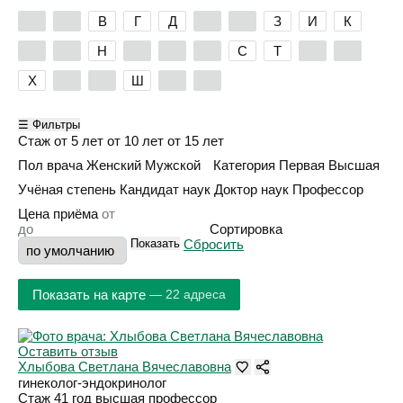
А
Б
В
Г
Д
Е
Ж
З
И
К
Л
М
Н
О
П
Р
С
Т
У
Ф
Х
Ц
Ч
Ш
Э
Я
☰ Фильтры
Стаж
от 5 лет
от 10 лет
от 15 лет
Пол врача
Женский
Мужской
Категория
Первая
Высшая
Учёная степень
Кандидат наук
Доктор наук
Профессор
Цена приёма
Сортировка
Показать
Сбросить
Показать на карте
— 22 адреса
Оставить отзыв
Хлыбова Светлана Вячеславовна
гинеколог-эндокринолог
Стаж 41 год
высшая
профессор