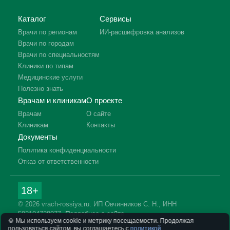
Каталог
Сервисы
Врачи по регионам
ИИ-расшифровка анализов
Врачи по городам
Врачи по специальностям
Клиники по типам
Медицинские услуги
Полезно знать
Врачам и клиникам
О проекте
Врачам
О сайте
Клиникам
Контакты
Документы
Политика конфиденциальности
Отказ от ответственности
18+
© 2026 vrach-rossiya.ru. ИП Овчинников С. Н., ИНН
592104728977.
Подробнее о сайте
🍪 Мы используем cookie и метрику посещаемости. Продолжая
Информация на сайте не заменяет приём врача. Имеются
пользоваться сайтом, вы соглашаетесь с
политикой