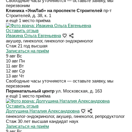
Свободные часы уточняются — оставьте заявку, мы
перезвоним
Клиника «УниЛаб» на проспекте Строителей
пр-т
Строителей, д. 38, к. 1
и ещё 1 место приёма
Оставить отзыв
Ивакина Ольга Евгеньевна
акушер, гинеколог, гинеколог-эндокринолог
Стаж 21 год
высшая
Записаться на приём
9 авг
Вс
10 авг
Пн
11 авг
Вт
12 авг
Ср
13 авг
Чт
Свободные часы уточняются — оставьте заявку, мы
перезвоним
Перинатальный центр
ул. Московская, д. 163
и ещё 1 место приёма
Оставить отзыв
Долгушина Наталия Александровна
гинеколог-эндокринолог, акушер, гинеколог, репродуктолог
Стаж 30 лет
высшая
кандидат наук
Записаться на приём
9 авг
Вс