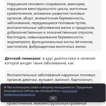
Нарушения полового созревания, аменорея,
нарушения менструального цикла, маточные
кровотечения, аномалии развития половых
органов, аборт, внематочная беременность,
заболевания, передающиеся половым путем,
воспалительные заболевания матки и придатков,
доброкачественные и злокачественные опухоли,
бесплодие, невынашивание беременности,
эндометриоз, функциональные кисты яичников,
мастопатия, фиброаденома молочных желез.
Детский гинеколог
, в круг диагностики и лечения
которой входят такие заболевания, как:
Воспалительные заболевания наружных половых
органов девочки, вульвит, вагинит, бартолинит,
воспалительные заболевания молочных желез,
🍪 Мы используем cookie и метрику посещаемости. Продолжая
нелактационный мастит, синехии (сращения)
пользоваться сайтом, вы соглашаетесь с
политикой
малых половых губ, нарушения менструального
конфиденциальности
.
цикла, задержки менструации, маточные
ОК
кровотечения, межменструальные кровяные