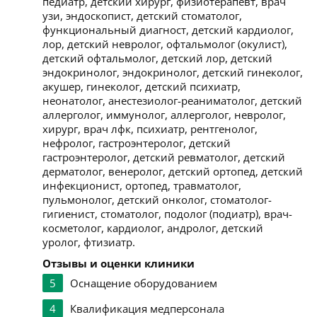
педиатр, детский хирург, физиотерапевт, врач
узи, эндоскопист, детский стоматолог,
функциональный диагност, детский кардиолог,
лор, детский невролог, офтальмолог (окулист),
детский офтальмолог, детский лор, детский
эндокринолог, эндокринолог, детский гинеколог,
акушер, гинеколог, детский психиатр,
неонатолог, анестезиолог-реаниматолог, детский
аллерголог, иммунолог, аллерголог, невролог,
хирург, врач лфк, психиатр, рентгенолог,
нефролог, гастроэнтеролог, детский
гастроэнтеролог, детский ревматолог, детский
дерматолог, венеролог, детский ортопед, детский
инфекционист, ортопед, травматолог,
пульмонолог, детский онколог, стоматолог-
гигиенист, стоматолог, подолог (подиатр), врач-
косметолог, кардиолог, андролог, детский
уролог, фтизиатр.
Отзывы и оценки клиники
5
Оснащение оборудованием
4
Квалификация медперсонала