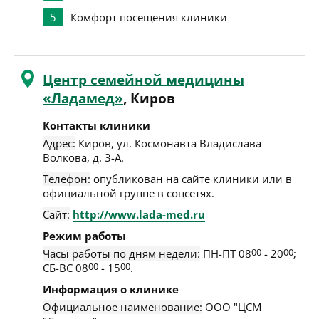
5
Комфорт посещения клиники
Центр семейной медицины
«Ладамед»
, Киров
Контакты клиники
Адрес:
Киров
,
ул. Космонавта Владислава
Волкова, д. 3-А
.
Телефон:
опубликован на сайте клиники или в
официальной группе в соцсетях.
Сайт:
http://www.lada-med.ru
Режим работы
Часы работы по дням недели:
ПН-ПТ 08
00
- 20
00
;
СБ-ВС 08
00
- 15
00
.
Информация о клинике
Официальное наименование:
ООО "ЦСМ