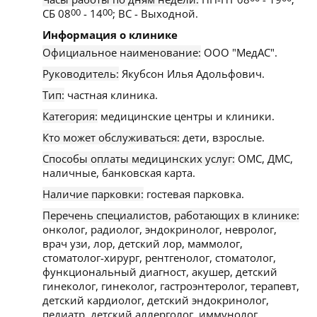
СБ 08
00
- 14
00
; ВС - Выходной.
Информация о клинике
Официальное наименование:
ООО "МедАС".
Руководитель:
Якубсон Илья Адольфович.
Тип:
частная клиника.
Категория:
медицинские центры и клиники.
Кто может обслуживаться:
дети, взрослые.
Способы оплаты медицинских услуг:
ОМС, ДМС,
наличные, банковская карта.
Наличие парковки:
гостевая парковка.
Перечень специалистов, работающих в клинике:
онколог, радиолог, эндокринолог, невролог,
врач узи, лор, детский лор, маммолог,
стоматолог-хирург, рентгенолог, стоматолог,
функциональный диагност, акушер, детский
гинеколог, гинеколог, гастроэнтеролог, терапевт,
детский кардиолог, детский эндокринолог,
педиатр, детский аллерголог, иммунолог,