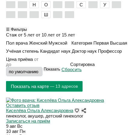
Л
М
Н
О
П
Р
С
Т
У
Ф
Х
Ц
Ч
Ш
Э
Я
☰ Фильтры
Стаж
от 5 лет
от 10 лет
от 15 лет
Пол врача
Женский
Мужской
Категория
Первая
Высшая
Учёная степень
Кандидат наук
Доктор наук
Профессор
Цена приёма
Сортировка
Показать
Сбросить
Показать на карте
— 13 адресов
Оставить отзыв
Киселёва Ольга Александровна
гинеколог, акушер, детский гинеколог
Записаться на приём
9 авг
Вс
10 авг
Пн