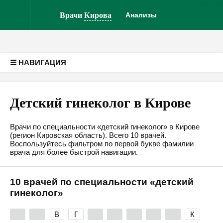
Врачам
Клин
Версия для слабовидящих
Врачи
Кирова
Анализы
☰ НАВИГАЦИЯ
Детский гинеколог в Кирове
Врачи по специальности «детский гинеколог» в Кирове
(регион Кировская область). Всего 10 врачей.
Воспользуйтесь фильтром по первой букве фамилии
врача для более быстрой навигации.
10 врачей по специальности «детский
гинеколог»
А
Б
В
Г
Д
Е
Ж
З
И
К