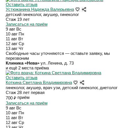
Оставить отзыв
Устюжанина Надежда Валерьевна
детский гинеколог, акушер, гинеколог
Стаж 19 лет
Записаться на приём
9 авг
Вс
10 авг
Пн
11 авг
Вт
12 авг
Ср
13 авг
Чт
Свободные часы уточняются — оставьте заявку, мы
перезвоним
Клиника «Нева»
ул. Ленина, д. 73
и ещё 2 места приёма
Оставить отзыв
Коткина Светлана Владимировна
гинеколог, акушер, врач узи, детский гинеколог, диетолог
Стаж 28 лет
первая
приём
700 ₽
Записаться на приём
9 авг
Вс
10 авг
Пн
11 авг
Вт
12 авг
Ср
13 авг
Чт