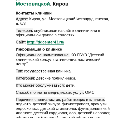
Мостовицкой
, Киров
Контакты клиники
Адрес:
Киров
,
ул. Мостовицкая/Чистопрудненская,
д. 6/3
.
Телефон:
опубликован на сайте клиники или в
официальной группе в соцсетях.
Сайт:
http://ddcenter43.ru/
Информация о клинике
Официальное наименование:
КО ГБУЗ "Детский
клинический консультативно-диагностический
центр".
Тип:
государственная клиника.
Категория:
детские поликлиники.
Кто может обслуживаться:
дети.
Способы оплаты медицинских услуг:
ОМС.
Перечень специалистов, работающих в клинике:
педиатр, детский хирург, физиотерапевт, врач узи,
эндоскопист, детский стоматолог, функциональный
диагност, детский кардиолог, лор, детский невролог,
офтальмолог (окулист), детский офтальмолог,