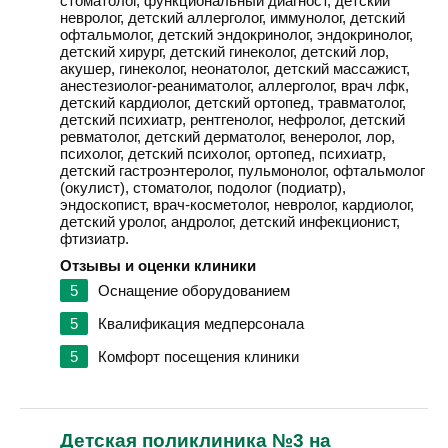
стоматолог, функциональный диагност, детский
невролог, детский аллерголог, иммунолог, детский
офтальмолог, детский эндокринолог, эндокринолог,
детский хирург, детский гинеколог, детский лор,
акушер, гинеколог, неонатолог, детский массажист,
анестезиолог-реаниматолог, аллерголог, врач лфк,
детский кардиолог, детский ортопед, травматолог,
детский психиатр, рентгенолог, нефролог, детский
ревматолог, детский дерматолог, венеролог, лор,
психолог, детский психолог, ортопед, психиатр,
детский гастроэнтеролог, пульмонолог, офтальмолог
(окулист), стоматолог, подолог (подиатр),
эндоскопист, врач-косметолог, невролог, кардиолог,
детский уролог, андролог, детский инфекционист,
фтизиатр.
Отзывы и оценки клиники
5
Оснащение оборудованием
5
Квалификация медперсонала
5
Комфорт посещения клиники
Детская поликлиника №3 на