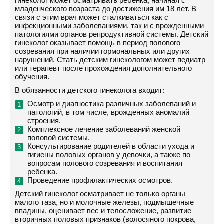
гинеколог может осматривать ребенка, начиная с
младенческого возраста до достижения им 18 лет. В
связи с этим врач может сталкиваться как с
инфекционными заболеваниями, так и с врожденными
патологиями органов репродуктивной системы. Детский
гинеколог оказывает помощь в период полового
созревания при наличии гормональных или других
нарушений. Стать детским гинекологом может педиатр
или терапевт после прохождения дополнительного
обучения.
В обязанности детского гинеколога входит:
Осмотр и диагностика различных заболеваний и
патологий, в том числе, врожденных аномалий
строения.
Комплексное лечение заболеваний женской
половой системы.
Консультирование родителей в области ухода и
гигиены половых органов у девочки, а также по
вопросам полового созревания и воспитания
ребенка.
Проведение профилактических осмотров.
Детский гинеколог осматривает не только органы
малого таза, но и молочные железы, подмышечные
впадины, оценивает вес и телосложение, развитие
вторичных половых признаков (волосяного покрова,