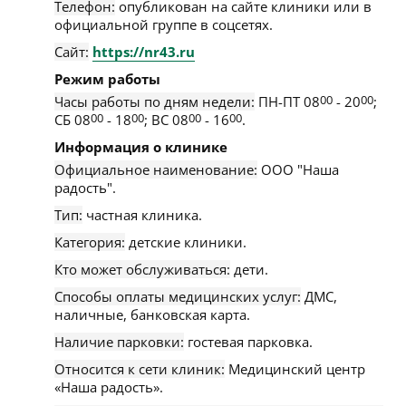
Телефон:
опубликован на сайте клиники или в
официальной группе в соцсетях.
Сайт:
https://nr43.ru
Режим работы
Часы работы по дням недели:
ПН-ПТ 08
00
- 20
00
;
СБ 08
00
- 18
00
; ВС 08
00
- 16
00
.
Информация о клинике
Официальное наименование:
ООО "Наша
радость".
Тип:
частная клиника.
Категория:
детские клиники.
Кто может обслуживаться:
дети.
Способы оплаты медицинских услуг:
ДМС,
наличные, банковская карта.
Наличие парковки:
гостевая парковка.
Относится к сети клиник:
Медицинский центр
«Наша радость».