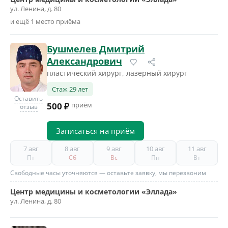
ул. Ленина, д. 80
и ещё 1 место приёма
Бушмелев Дмитрий
Александрович
пластический хирург, лазерный хирург
Стаж 29 лет
Оставить
500 ₽
приём
отзыв
Записаться на приём
7 авг
8 авг
9 авг
10 авг
11 авг
Пт
Сб
Вс
Пн
Вт
Свободные часы уточняются — оставьте заявку, мы перезвоним
Центр медицины и косметологии «Эллада»
ул. Ленина, д. 80