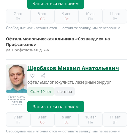
Записаться на приём
7 авг
8 авг
9 авг
10 авг
11 авг
Пт
Сб
Вс
Пн
Вт
Свободные часы уточняются — оставьте заявку, мы перезвоним
Офтальмологическая клиника «Созвездие» на
Профсоюзной
ул. Профсоюзная, д. 7-А
Щербаков Михаил Анатольевич
офтальмолог (окулист), лазерный хирург
Стаж 19 лет
высшая
Оставить
отзыв
Записаться на приём
7 авг
8 авг
9 авг
10 авг
11 авг
Пт
Сб
Вс
Пн
Вт
Свободные часы уточняются — оставьте заявку, мы перезвоним