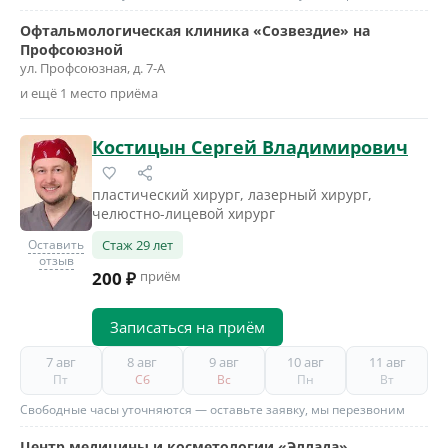
Офтальмологическая клиника «Созвездие» на
Профсоюзной
ул. Профсоюзная, д. 7-А
и ещё 1 место приёма
Костицын Сергей Владимирович
пластический хирург, лазерный хирург,
челюстно-лицевой хирург
Оставить
Стаж 29 лет
отзыв
200 ₽
приём
Записаться на приём
7 авг
8 авг
9 авг
10 авг
11 авг
Пт
Сб
Вс
Пн
Вт
Свободные часы уточняются — оставьте заявку, мы перезвоним
Центр медицины и косметологии «Эллада»