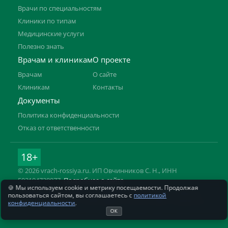
Врачи по специальностям
Клиники по типам
Медицинские услуги
Полезно знать
Врачам и клиникам
О проекте
Врачам
О сайте
Клиникам
Контакты
Документы
Политика конфиденциальности
Отказ от ответственности
18+
© 2026 vrach-rossiya.ru. ИП Овчинников С. Н., ИНН
592104728977.
Подробнее о сайте
🍪 Мы используем cookie и метрику посещаемости. Продолжая
Информация на сайте не заменяет приём врача. Имеются
пользоваться сайтом, вы соглашаетесь с
политикой
противопоказания, необходима консультация специалиста.
конфиденциальности
.
ОК