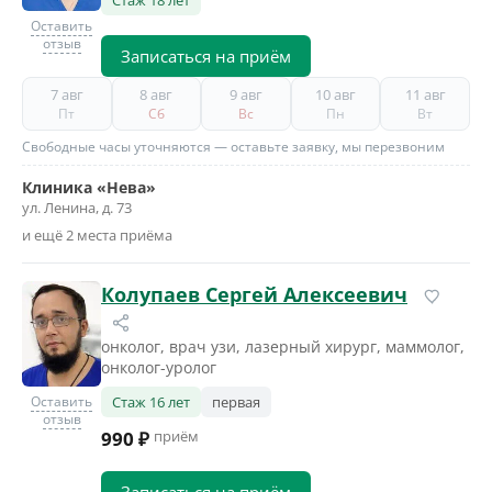
Стаж 18 лет
Оставить
отзыв
Записаться на приём
7 авг
8 авг
9 авг
10 авг
11 авг
Пт
Сб
Вс
Пн
Вт
Свободные часы уточняются — оставьте заявку, мы перезвоним
Клиника «Нева»
ул. Ленина, д. 73
и ещё 2 места приёма
Колупаев Сергей Алексеевич
онколог, врач узи, лазерный хирург, маммолог,
онколог-уролог
Оставить
Стаж 16 лет
первая
отзыв
990 ₽
приём