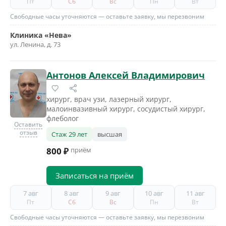
Пт
Сб
Вс
Пн
Вт
Свободные часы уточняются — оставьте заявку, мы перезвоним
Клиника «Нева»
ул. Ленина, д. 73
Антонов Алексей Владимирович
хирург, врач узи, лазерный хирург,
малоинвазивный хирург, сосудистый хирург,
флеболог
Оставить
отзыв
Стаж 29 лет
высшая
800 ₽
приём
Записаться на приём
7 авг
8 авг
9 авг
10 авг
11 авг
Пт
Сб
Вс
Пн
Вт
Свободные часы уточняются — оставьте заявку, мы перезвоним