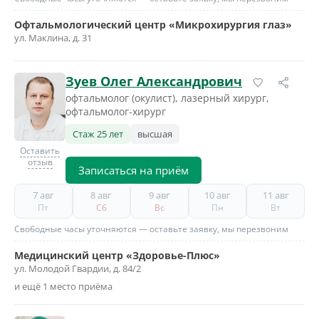
Офтальмологический центр «Микрохирургия глаз»
ул. Маклина, д. 31
Зуев Олег Александрович
офтальмолог (окулист), лазерный хирург,
офтальмолог-хирург
Стаж 25 лет
высшая
Оставить
отзыв
Записаться на приём
7 авг
8 авг
9 авг
10 авг
11 авг
Пт
Сб
Вс
Пн
Вт
Свободные часы уточняются — оставьте заявку, мы перезвоним
Медицинский центр «Здоровье-Плюс»
ул. Молодой Гвардии, д. 84/2
и ещё 1 место приёма