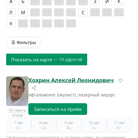
А
Б
В
Г
Д
Е
Ж
З
И
К
Л
М
Н
О
П
Р
С
Т
У
Ф
Х
Ц
Ч
Ш
Э
Я
☰ Фильтры
Показать на карте
— 19 адресов
Хохрин Алексей Леонидович
офтальмолог (окулист), лазерный хирург
Записаться на приём
Оставить
отзыв
7 авг
8 авг
9 авг
10 авг
11 авг
Пт
Сб
Вс
Пн
Вт
Свободные часы уточняются — оставьте заявку, мы перезвоним