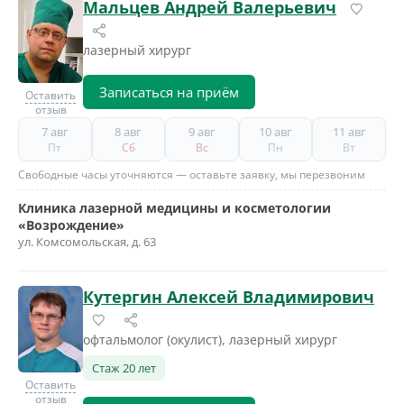
Мальцев Андрей Валерьевич
лазерный хирург
Записаться на приём
Оставить
отзыв
7 авг
8 авг
9 авг
10 авг
11 авг
Пт
Сб
Вс
Пн
Вт
Свободные часы уточняются — оставьте заявку, мы перезвоним
Клиника лазерной медицины и косметологии
«Возрождение»
ул. Комсомольская, д. 63
Кутергин Алексей Владимирович
офтальмолог (окулист), лазерный хирург
Стаж 20 лет
Оставить
отзыв