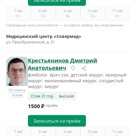
Записаться на приём
7 авг
8 авг
9 авг
10 авг
11 авг
Пт
Сб
Вс
Пн
Вт
Свободные часы уточняются — оставьте заявку, мы перезвоним
Медицинский центр «Совермед»
ул. Преображенская, д. 31
Крестьянинов Дмитрий
Анатольевич
флеболог, врач узи, детский хирург, лазерный
хирург, малоинвазивный хирург, сосудистый
хирург, хирург
Оставить
отзыв
Стаж 21 год
высшая
1500 ₽
приём
Записаться на приём
7 авг
8 авг
9 авг
10 авг
11 авг