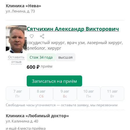
Клиника «Нева»
ул. Ленина, д. 73
Сятчихин Александр Викторович
сосудистый хирург, врач узи, лазерный хирург,
флеболог, хирург
Оставить
Стаж 34 года
высшая
отзыв
600 ₽
приём
Записаться на приём
7 авг
8 авг
9 авг
10 авг
11 авг
Пт
Сб
Вс
Пн
Вт
Свободные часы уточняются — оставьте заявку, мы перезвоним
Клиника «Любимый доктор»
ул. Калинина д. 40
и ещё 4 места приёма