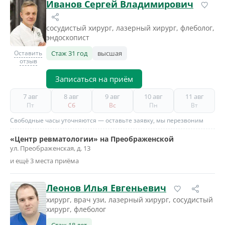
Иванов Сергей Владимирович
сосудистый хирург, лазерный хирург, флеболог,
эндоскопист
Оставить
Стаж 31 год
высшая
отзыв
Записаться на приём
7 авг
8 авг
9 авг
10 авг
11 авг
Пт
Сб
Вс
Пн
Вт
Свободные часы уточняются — оставьте заявку, мы перезвоним
«Центр ревматологии» на Преображенской
ул. Преображенская, д. 13
и ещё 3 места приёма
Леонов Илья Евгеньевич
хирург, врач узи, лазерный хирург, сосудистый
хирург, флеболог