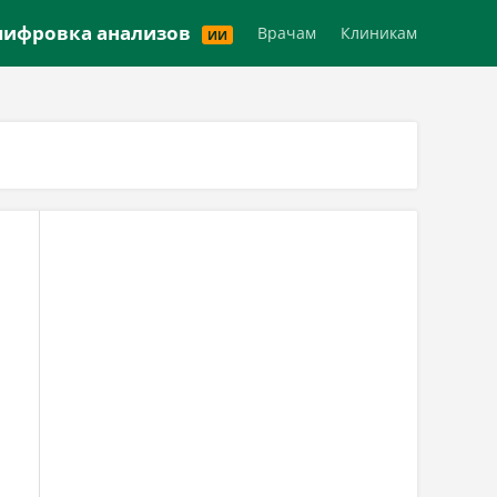
Версия для слабовидящих
ифровка анализов
Врачам
Клиникам
ИИ