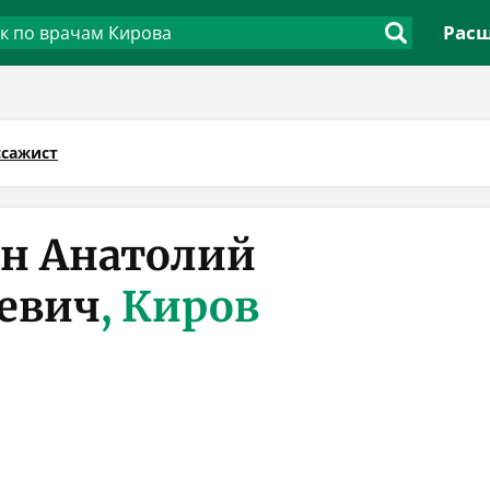
Расш
сажист
н Анатолий
евич
, Киров