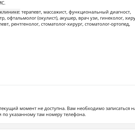
С.
 клинике:
терапевт, массажист, функциональный диагност,
р, офтальмолог (окулист), акушер, врач узи, гинеколог, хиру
евт, рентгенолог, стоматолог-хирург, стоматолог-ортопед,
 текущий момент не доступна. Вам необходимо записаться н
 по указанному там номеру телефона.