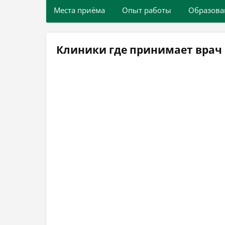
Места приёма
Опыт работы
Образова
Клиники где принимает врач