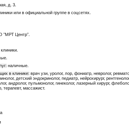
ая, д. 3
.
линики или в официальной группе в соцсетях.
 "МРТ Центр".
клиники.
ые.
уг:
наличные.
щих в клинике:
врач узи, уролог, лор, фониатр, невролог, ревмато
нолог, детский эндокринолог, педиатр, нейрохирург, рентгенолог
лог, андролог, пульмонолог, гинеколог, лазерный хирург, флеболо
, терапевт, массажист.
а
и