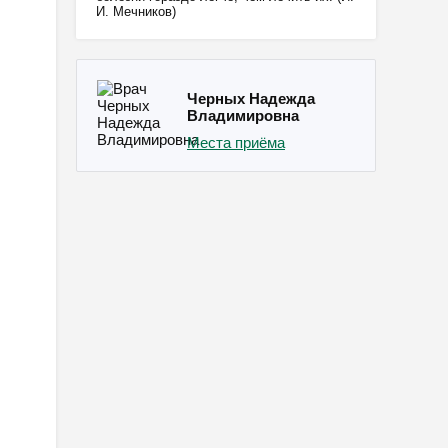
И. Мечников)
Черных Надежда
Владимировна
Места приёма