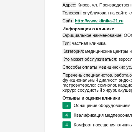
Адрес:
Киров
,
ул. Производственн
Телефон:
опубликован на сайте к
Сайт:
http://www.klinika-21.ru
Информация о клинике
Официальное наименование:
ООО
Тип:
частная клиника.
Категория:
медицинские центры и 
Кто может обслуживаться:
взросл
Способы оплаты медицинских усл
Перечень специалистов, работаю
функциональный диагност, эндокри
гастроэнтеролог, сомнолог, кардио
хирург, сосудистый хирург, акушер
Отзывы и оценки клиники
5
Оснащение оборудованием
4
Квалификация медперсонал
4
Комфорт посещения клиник