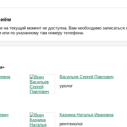
риём
ие на текущий момент не доступна. Вам необходимо записаться 
 или по указанному там номеру телефона.
ка»
еевна
Васильев Сергей Павлович
уролог
евич
Казнина Наталья Ивановна
рентгенолог