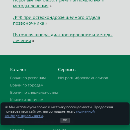
методы лечения
»
ЛФК при остеохондрозе шейного отдела
позвоночника
»
Пяточная шпора: диагностирование и методы
лечения
»
Каталог
Сервисы
Врачи по регионам
ИИ-расшифровка анализов
Врачи по городам
Врачи по специальностям
Клиники по типам
Медицинские услуги
🍪 Мы используем cookie и метрику посещаемости. Продолжая
пользоваться сайтом, вы соглашаетесь с
политикой
Полезно знать
конфиденциальности
.
ОК
Врачам и клиникам
О проекте