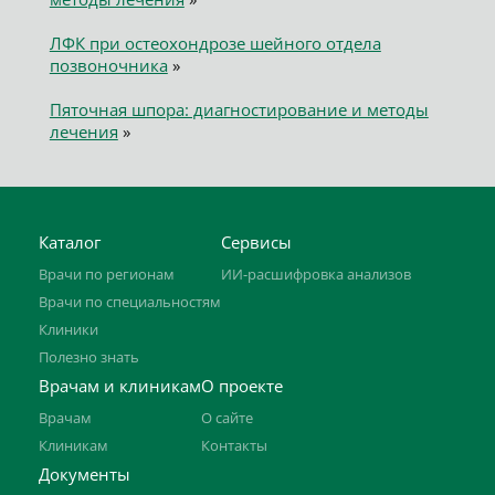
ЛФК при остеохондрозе шейного отдела
позвоночника
»
Пяточная шпора: диагностирование и методы
лечения
»
Каталог
Сервисы
Врачи по регионам
ИИ-расшифровка анализов
Врачи по специальностям
Клиники
Полезно знать
Врачам и клиникам
О проекте
Врачам
О сайте
Клиникам
Контакты
Документы