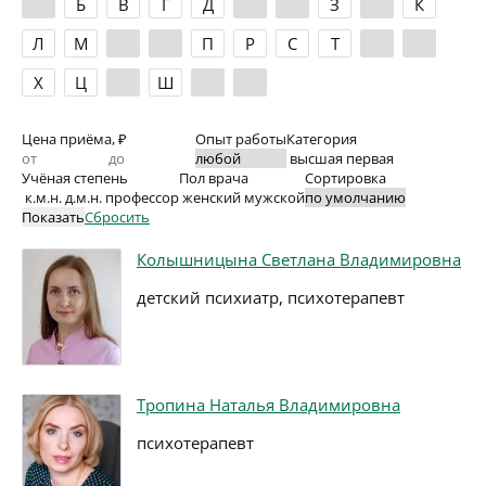
А
Б
В
Г
Д
Е
Ж
З
И
К
Л
М
Н
О
П
Р
С
Т
У
Ф
Х
Ц
Ч
Ш
Э
Я
Цена приёма, ₽
Опыт работы
Категория
высшая
первая
Учёная степень
Пол врача
Сортировка
к.м.н.
д.м.н.
профессор
женский
мужской
Показать
Сбросить
Колышницына Светлана Владимировна
детский психиатр, психотерапевт
Тропина Наталья Владимировна
психотерапевт