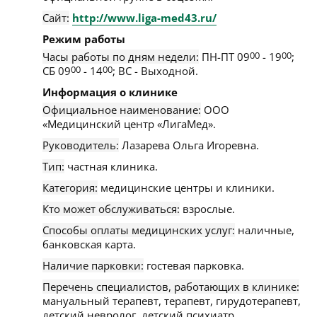
Сайт:
http://www.liga-med43.ru/
Режим работы
Часы работы по дням недели:
ПН-ПТ 09
00
- 19
00
;
СБ 09
00
- 14
00
; ВС - Выходной.
Информация о клинике
Официальное наименование:
ООО
«Медицинский центр «ЛигаМед».
Руководитель:
Лазарева Ольга Игоревна.
Тип:
частная клиника.
Категория:
медицинские центры и клиники.
Кто может обслуживаться:
взрослые.
Способы оплаты медицинских услуг:
наличные,
банковская карта.
Наличие парковки:
гостевая парковка.
Перечень специалистов, работающих в клинике:
мануальный терапевт, терапевт, гирудотерапевт,
детский невролог, детский психиатр,