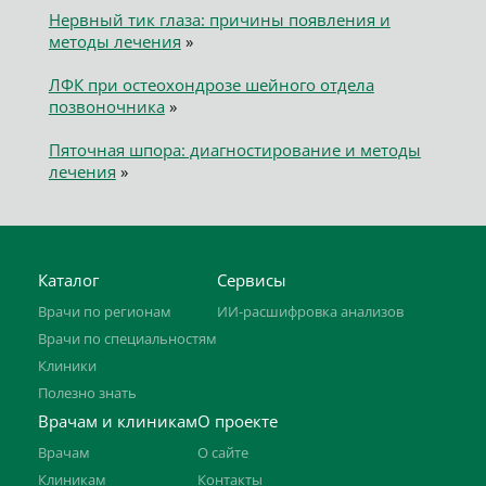
Нервный тик глаза: причины появления и
методы лечения
»
ЛФК при остеохондрозе шейного отдела
позвоночника
»
Пяточная шпора: диагностирование и методы
лечения
»
Каталог
Сервисы
Врачи по регионам
ИИ-расшифровка анализов
Врачи по специальностям
Клиники
Полезно знать
Врачам и клиникам
О проекте
Врачам
О сайте
Клиникам
Контакты