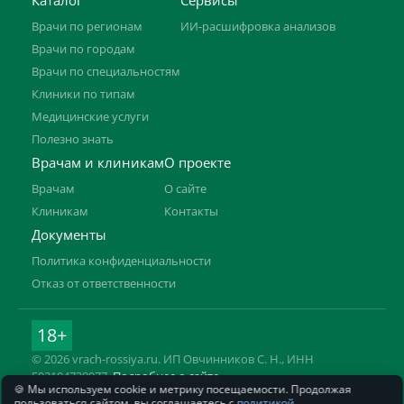
Каталог
Сервисы
Врачи по регионам
ИИ-расшифровка анализов
Врачи по городам
Врачи по специальностям
Клиники по типам
Медицинские услуги
Полезно знать
Врачам и клиникам
О проекте
Врачам
О сайте
Клиникам
Контакты
Документы
Политика конфиденциальности
Отказ от ответственности
18+
© 2026 vrach-rossiya.ru. ИП Овчинников С. Н., ИНН
592104728977.
Подробнее о сайте
🍪 Мы используем cookie и метрику посещаемости. Продолжая
Информация на сайте не заменяет приём врача. Имеются
пользоваться сайтом, вы соглашаетесь с
политикой