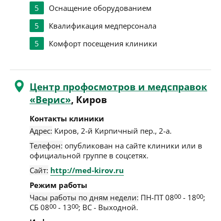
5
Оснащение оборудованием
5
Квалификация медперсонала
5
Комфорт посещения клиники
Центр профосмотров и медсправок
«Верис»
, Киров
Контакты клиники
Адрес:
Киров
,
2-й Кирпичный пер., 2-а
.
Телефон:
опубликован на сайте клиники или в
официальной группе в соцсетях.
Сайт:
http://med-kirov.ru
Режим работы
Часы работы по дням недели:
ПН-ПТ 08
00
- 18
00
;
СБ 08
00
- 13
00
; ВС - Выходной.