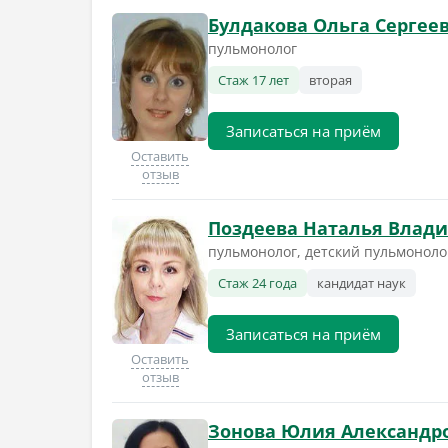
Булдакова Ольга Сергее
пульмонолог
Стаж 17 лет
вторая
Записаться на приём
Оставить
отзыв
Поздеева Наталья Влад
пульмонолог, детский пульмоноло
Стаж 24 года
кандидат наук
Записаться на приём
Оставить
отзыв
Зонова Юлия Александр