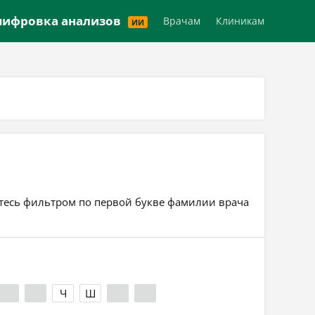
Версия для слабовидящих
ифровка анализов
Врачам
Клиникам
ИИ
уйтесь фильтром по первой букве фамилии врача
Х
Ц
Ч
Ш
Э
Я