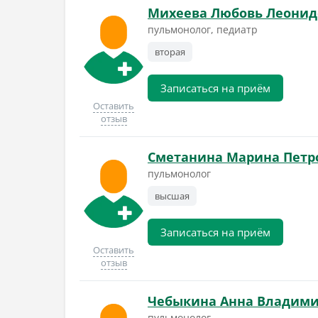
Михеева Любовь Леонид
пульмонолог, педиатр
вторая
Записаться на приём
Оставить
отзыв
Сметанина Марина Петр
пульмонолог
высшая
Записаться на приём
Оставить
отзыв
Чебыкина Анна Владим
пульмонолог