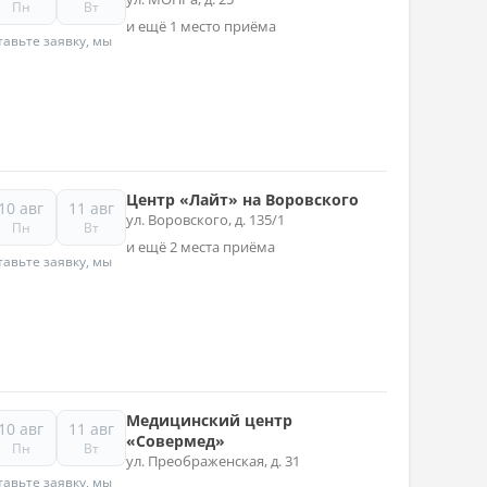
Пн
Вт
и ещё 1 место приёма
авьте заявку, мы
Центр «Лайт» на Воровского
10 авг
11 авг
ул. Воровского, д. 135/1
Пн
Вт
и ещё 2 места приёма
авьте заявку, мы
Медицинский центр
10 авг
11 авг
«Совермед»
Пн
Вт
ул. Преображенская, д. 31
авьте заявку, мы