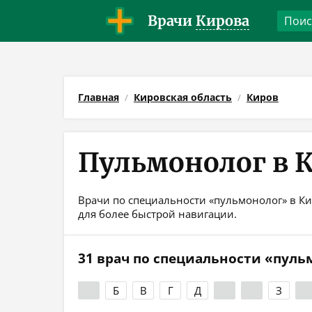
Врачи
Кирова
Главная
Кировская область
Киров
Пульмонолог в 
Врачи по специальности «пульмонолог» в Ки
для более быстрой навигации.
31 врач по специальности «пуль
А
Б
В
Г
Д
Е
Ж
З
И