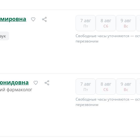
имировна
7 авг
8 авг
9 авг
Пт
Сб
Вс
аук
Свободные часы уточняются — ост
перезвоним
еонидовна
7 авг
8 авг
9 авг
кий фармаколог
Пт
Сб
Вс
Свободные часы уточняются — ост
перезвоним