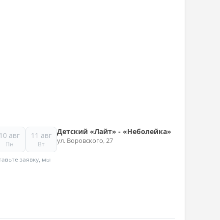
Детский «Лайт» - «Неболейка»
10 авг
11 авг
ул. Воровского, 27
Пн
Вт
авьте заявку, мы