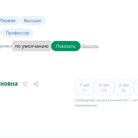
Первая
Высшая
Профессор
Показать
ировка
Сбросить
иновна
7 авг
8 авг
9 авг
Пт
Сб
Вс
Свободные часы уточняются — ост
перезвоним