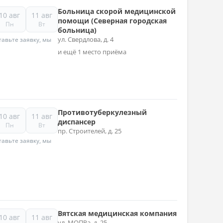
Больница скорой медицинской
10 авг
11 авг
помощи (Северная городская
Пн
Вт
больница)
ул. Свердлова, д. 4
авьте заявку, мы
и ещё 1 место приёма
Противотуберкулезный
10 авг
11 авг
диспансер
Пн
Вт
пр. Строителей, д. 25
авьте заявку, мы
Вятская медицинская компания
10 авг
11 авг
ул. МОПРа, д. 25