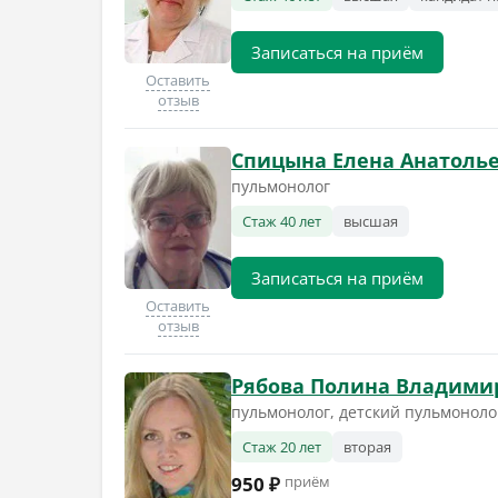
Записаться на приём
Оставить
отзыв
Спицына Елена Анатоль
пульмонолог
Стаж 40 лет
высшая
Записаться на приём
Оставить
отзыв
Рябова Полина Владими
пульмонолог, детский пульмоноло
Стаж 20 лет
вторая
950 ₽
приём