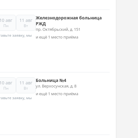
Железнодорожная больница
10 авг
11 авг
РЖД
Пн
Вт
пр. Октябрьский, д. 151
авьте заявку, мы
и ещё 1 место приёма
Больница №4
10 авг
11 авг
ул. Верхосунская, д. 8
Пн
Вт
и ещё 1 место приёма
авьте заявку, мы