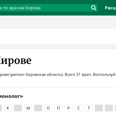
Расш
Кирове
рове (регион Кировская область). Всего 31 врач. Воспольз
монолог»
К
Л
М
Н
О
П
Р
С
Т
У
Ф