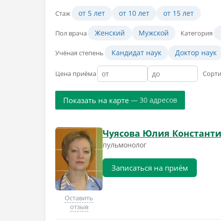
от 5 лет
от 10 лет
от 15 лет
Стаж
Женский
Мужской
Пол врача
Категория
Кандидат наук
Доктор наук
Учёная степень
Цена приёма
Сорт
Показать на карте
— 30 адресов
Чуясова Юлия Констант
пульмонолог
Записаться на приём
Оставить
отзыв