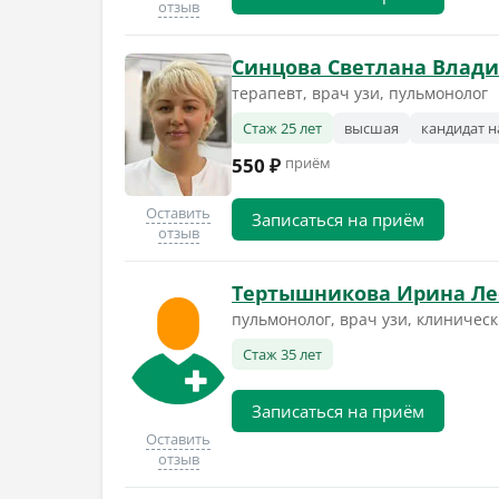
отзыв
Синцова Светлана Влад
терапевт, врач узи, пульмонолог
Стаж 25 лет
высшая
кандидат н
550 ₽
приём
Оставить
Записаться на приём
отзыв
Тертышникова Ирина Л
пульмонолог, врач узи, клиничес
Стаж 35 лет
Записаться на приём
Оставить
отзыв