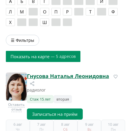
А
Б
В
Г
Д
Е
Ж
З
И
К
Л
М
Н
О
П
Р
С
Т
У
Ф
Х
Ц
Ч
Ш
Э
Я
☰ Фильтры
Показать на карте
— 5 адресов
Гнусова Наталья Леонидовна
радиолог
Стаж 15 лет
вторая
Оставить
отзыв
Записаться на приём
6 авг
7 авг
8 авг
9 авг
10 авг
Чт
Пт
Сб
Вс
Пн