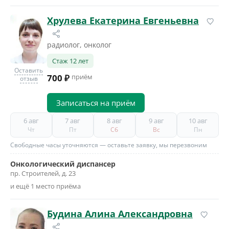
Хрулева Екатерина Евгеньевна
радиолог, онколог
Стаж 12 лет
Оставить
700 ₽
приём
отзыв
Записаться на приём
6 авг
7 авг
8 авг
9 авг
10 авг
Чт
Пт
Сб
Вс
Пн
Свободные часы уточняются — оставьте заявку, мы перезвоним
Онкологический диспансер
пр. Строителей, д. 23
и ещё 1 место приёма
Будина Алина Александровна