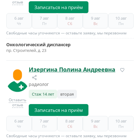
отзыв
Записаться на приём
6 авг
7 авг
8 авг
9 авг
10 авг
Чт
Пт
Сб
Вс
Пн
Свободные часы уточняются — оставьте заявку, мы перезвоним
Онкологический диспансер
пр. Строителей, д. 23
Изергина Полина Андреевна
радиолог
Стаж 14 лет
вторая
Оставить
отзыв
Записаться на приём
6 авг
7 авг
8 авг
9 авг
10 авг
Чт
Пт
Сб
Вс
Пн
Свободные часы уточняются — оставьте заявку, мы перезвоним