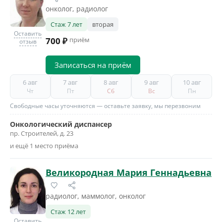
онколог, радиолог
Стаж 7 лет
вторая
Оставить
700 ₽
приём
отзыв
Записаться на приём
6 авг
7 авг
8 авг
9 авг
10 авг
Чт
Пт
Сб
Вс
Пн
Свободные часы уточняются — оставьте заявку, мы перезвоним
Онкологический диспансер
пр. Строителей, д. 23
и ещё 1 место приёма
Великородная Мария Геннадьевна
радиолог, маммолог, онколог
Стаж 12 лет
Оставить