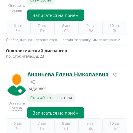
Стаж 30 лет
Оставить
отзыв
Записаться на приём
6 авг
7 авг
8 авг
9 авг
10 авг
Чт
Пт
Сб
Вс
Пн
Свободные часы уточняются — оставьте заявку, мы перезвоним
Онкологический диспансер
пр. Строителей, д. 23
Ананьева Елена Николаевна
радиолог
Стаж 40 лет
высшая
Оставить
отзыв
Записаться на приём
6 авг
7 авг
8 авг
9 авг
10 авг
Чт
Пт
Сб
Вс
Пн