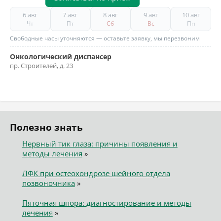
6 авг
7 авг
8 авг
9 авг
10 авг
Чт
Пт
Сб
Вс
Пн
Свободные часы уточняются — оставьте заявку, мы перезвоним
Онкологический диспансер
пр. Строителей, д. 23
Полезно знать
Нервный тик глаза: причины появления и
методы лечения
»
ЛФК при остеохондрозе шейного отдела
позвоночника
»
Пяточная шпора: диагностирование и методы
лечения
»