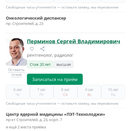
Свободные часы уточняются — оставьте заявку, мы перезвоним
Онкологический диспансер
пр. Строителей, д. 23
Перминов Сергей Владимирович
рентгенолог, радиолог
Стаж 20 лет
высшая
Оставить
отзыв
Записаться на приём
6 авг
7 авг
8 авг
9 авг
10 авг
Чт
Пт
Сб
Вс
Пн
Свободные часы уточняются — оставьте заявку, мы перезвоним
Центр ядерной медицины «ПЭТ-Технолоджи»
пр-кт Строителей, д. 23, корп. 7
и ещё 2 места приёма