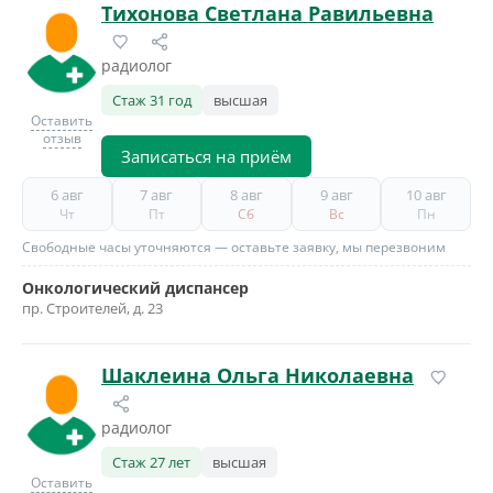
Тихонова Светлана Равильевна
радиолог
Стаж 31 год
высшая
Оставить
отзыв
Записаться на приём
6 авг
7 авг
8 авг
9 авг
10 авг
Чт
Пт
Сб
Вс
Пн
Свободные часы уточняются — оставьте заявку, мы перезвоним
Онкологический диспансер
пр. Строителей, д. 23
Шаклеина Ольга Николаевна
радиолог
Стаж 27 лет
высшая
Оставить