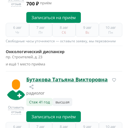
700 ₽
приём
отзыв
Записаться на приём
6 авг
7 авг
8 авг
9 авг
10 авг
Чт
Пт
Сб
Вс
Пн
Свободные часы уточняются — оставьте заявку, мы перезвоним
Онкологический диспансер
пр. Строителей, д. 23
и ещё 1 место приёма
Бутакова Татьяна Викторовна
радиолог
Стаж 41 год
высшая
Оставить
отзыв
Записаться на приём
6 авг
7 авг
8 авг
9 авг
10 авг