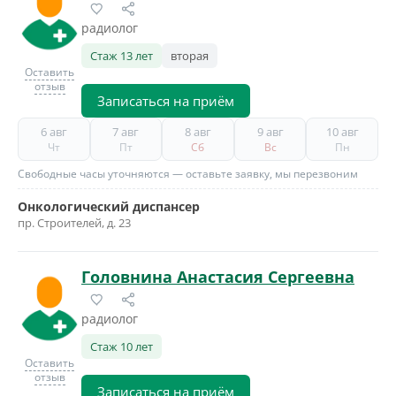
радиолог
Стаж 13 лет
вторая
Оставить
отзыв
Записаться на приём
6 авг
7 авг
8 авг
9 авг
10 авг
Чт
Пт
Сб
Вс
Пн
Свободные часы уточняются — оставьте заявку, мы перезвоним
Онкологический диспансер
пр. Строителей, д. 23
Головнина Анастасия Сергеевна
радиолог
Стаж 10 лет
Оставить
отзыв
Записаться на приём