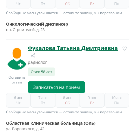
Чт
Пт
Сб
Вс
Пн
Свободные часы уточняются — оставьте заявку, мы перезвоним
Онкологический диспансер
пр. Строителей, д. 23
Фукалова Татьяна Дмитриевна
радиолог
Стаж 58 лет
Оставить
отзыв
Записаться на приём
6 авг
7 авг
8 авг
9 авг
10 авг
Чт
Пт
Сб
Вс
Пн
Свободные часы уточняются — оставьте заявку, мы перезвоним
Областная клиническая больница (ОКБ)
ул. Воровского, д. 42