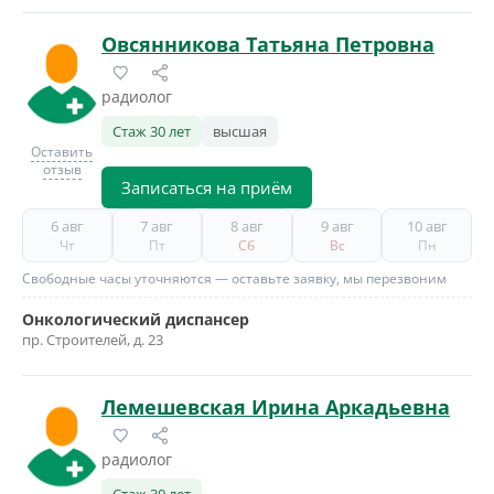
Овсянникова Татьяна Петровна
радиолог
Стаж 30 лет
высшая
Оставить
отзыв
Записаться на приём
6 авг
7 авг
8 авг
9 авг
10 авг
Чт
Пт
Сб
Вс
Пн
Свободные часы уточняются — оставьте заявку, мы перезвоним
Онкологический диспансер
пр. Строителей, д. 23
Лемешевская Ирина Аркадьевна
радиолог