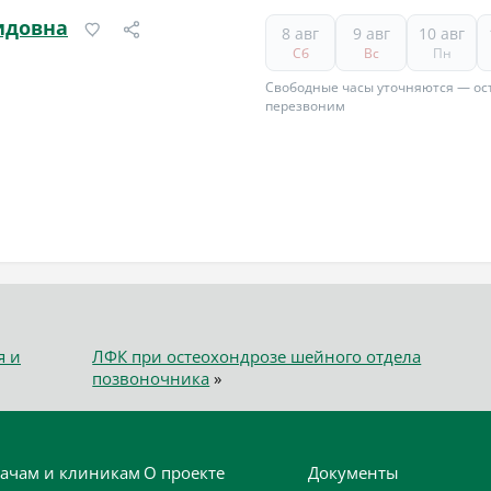
идовна
8 авг
9 авг
10 авг
Сб
Вс
Пн
Свободные часы уточняются — ост
перезвоним
я и
ЛФК при остеохондрозе шейного отдела
позвоночника
»
ачам и клиникам
О проекте
Документы