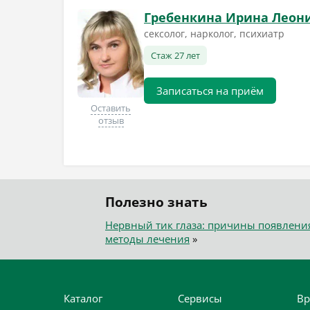
Гребенкина Ирина Леон
сексолог, нарколог, психиатр
Стаж 27 лет
Записаться на приём
Оставить
отзыв
Полезно знать
Нервный тик глаза: причины появлени
методы лечения
»
Каталог
Сервисы
Вр