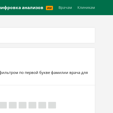
Версия для слабовидящих
ифровка анализов
Врачам
Клиникам
ИИ
ь фильтром по первой букве фамилии врача для
Х
Ц
Ч
Ш
Э
Я