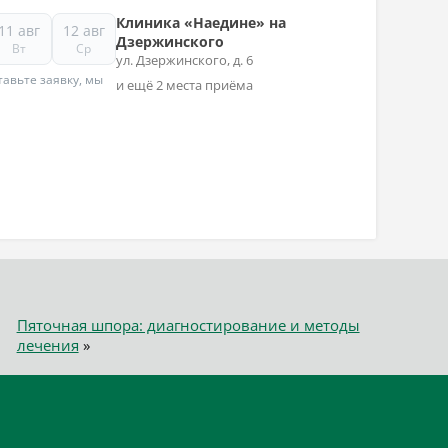
Клиника «Наедине» на
11 авг
12 авг
Дзержинского
Вт
Ср
ул. Дзержинского, д. 6
авьте заявку, мы
и ещё 2 места приёма
Пяточная шпора: диагностирование и методы
лечения
»