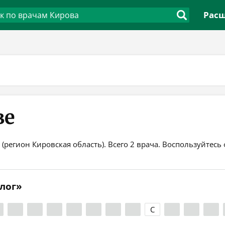
Расш
ве
 (регион Кировская область). Всего 2 врача. Воспользуйтес
олог»
К
Л
М
Н
О
П
Р
С
Т
У
Ф