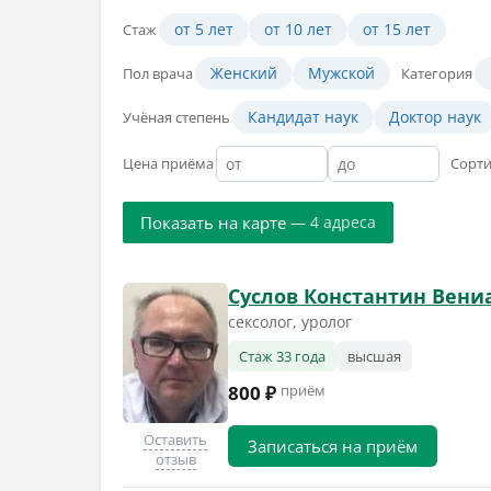
от 5 лет
от 10 лет
от 15 лет
Стаж
Женский
Мужской
Пол врача
Категория
Кандидат наук
Доктор наук
Учёная степень
Цена приёма
Сорт
Показать на карте
— 4 адреса
Суслов Константин Вен
сексолог, уролог
Стаж 33 года
высшая
800 ₽
приём
Оставить
Записаться на приём
отзыв