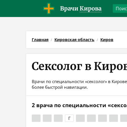
Врачи
Кирова
Главная
Кировская область
Киров
Сексолог в Киро
Врачи по специальности «сексолог» в Кирове
более быстрой навигации.
2 врача по специальности «секс
А
Б
В
Г
Д
Е
Ж
З
И