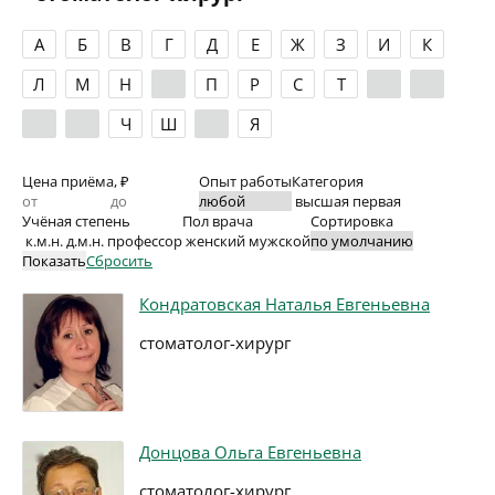
А
Б
В
Г
Д
Е
Ж
З
И
К
Л
М
Н
О
П
Р
С
Т
У
Ф
Х
Ц
Ч
Ш
Э
Я
Цена приёма, ₽
Опыт работы
Категория
высшая
первая
Учёная степень
Пол врача
Сортировка
к.м.н.
д.м.н.
профессор
женский
мужской
Показать
Сбросить
Кондратовская Наталья Евгеньевна
стоматолог-хирург
Донцова Ольга Евгеньевна
стоматолог-хирург