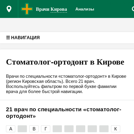
Врачам
Клин
Версия для слабовидящих
Врачи
Кирова
Анализы
☰ НАВИГАЦИЯ
Стоматолог-ортодонт в Кирове
Врачи по специальности «стоматолог-ортодонт» в Кирове
(регион Кировская область). Всего 21 врач.
Воспользуйтесь фильтром по первой букве фамилии
врача для более быстрой навигации.
21 врач по специальности «стоматолог-
ортодонт»
А
Б
В
Г
Д
Е
Ж
З
И
К