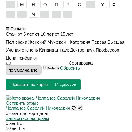
Л
М
Н
О
П
Р
С
Т
У
Ф
Х
Ц
Ч
Ш
Э
Я
☰ Фильтры
Стаж
от 5 лет
от 10 лет
от 15 лет
Пол врача
Женский
Мужской
Категория
Первая
Высшая
Учёная степень
Кандидат наук
Доктор наук
Профессор
Цена приёма
Сортировка
Показать
Сбросить
Показать на карте
— 14 адресов
Оставить отзыв
Челпанов Савелий Николаевич
стоматолог-ортодонт
Записаться на приём
9 авг
Вс
10 авг
Пн