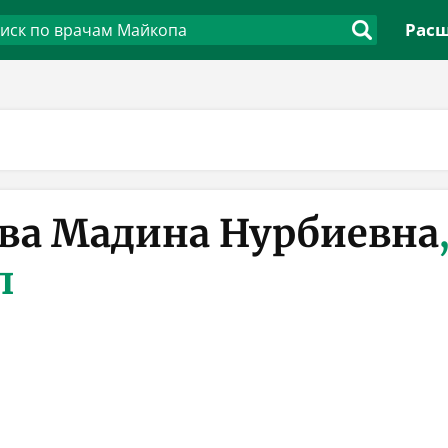
Расш
ва Мадина Нурбиевна
п