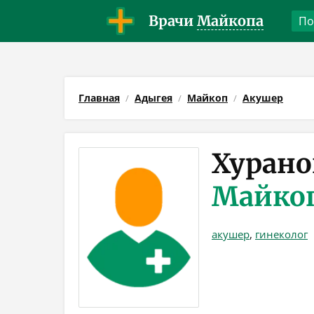
Врачи
Майкопа
Главная
Адыгея
Майкоп
Акушер
Хурано
Майко
акушер
,
гинеколог