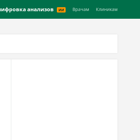
Версия для слабовидящих
ифровка анализов
Врачам
Клиникам
ИИ
,