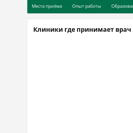
Места приёма
Опыт работы
Образова
Клиники где принимает врач