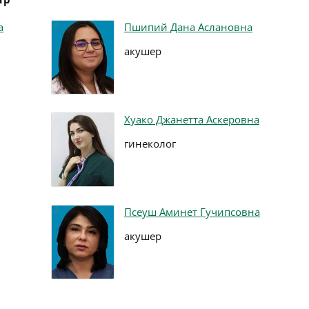
а
Пшипий Дана Аслановна
акушер
Хуако Джанетта Аскеровна
гинеколог
Псеуш Аминет Гучипсовна
акушер