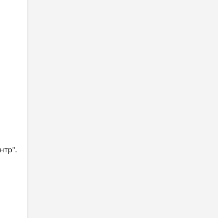
нтр".