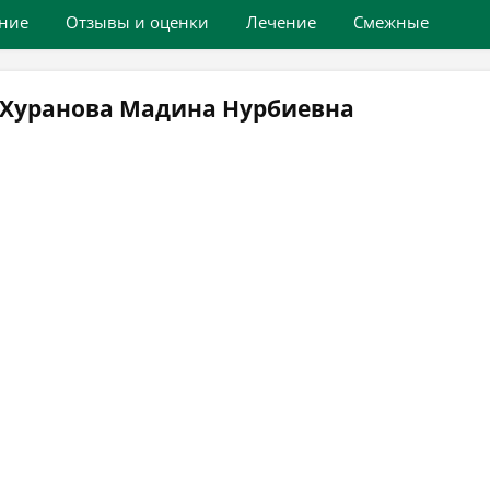
ние
Отзывы и оценки
Лечение
Смежные
 Хуранова Мадина Нурбиевна