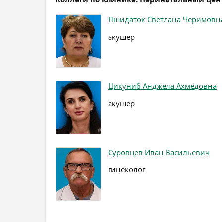
Пшидаток Светлана Черимовн
акушер
Цикуниб Анджела Ахмедовна
акушер
Суровцев Иван Васильевич
гинеколог