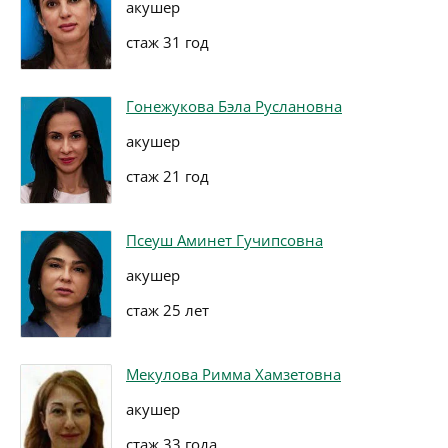
акушер
стаж 31 год
Гонежукова Бэла Руслановна
акушер
стаж 21 год
Псеуш Аминет Гучипсовна
акушер
стаж 25 лет
Мекулова Римма Хамзетовна
акушер
стаж 33 года