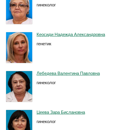
гинеколог
Кеосиди Надежда Александровна
генетик
Лебедева Валентина Павловна
гинеколог
Цеева Зара Бислановна
гинеколог