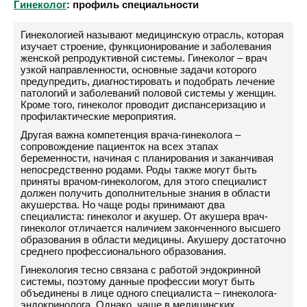
Гинеколог
: профиль специальности
Гинекологией называют медицинскую отрасль, которая
изучает строение, функционирование и заболевания
женской репродуктивной системы. Гинеколог – врач
узкой направленности, основные задачи которого
предупредить, диагностировать и подобрать лечение
патологий и заболеваний половой системы у женщин.
Кроме того, гинеколог проводит диспансеризацию и
профилактические мероприятия.
Другая важна компетенция врача-гинеколога –
сопровождение пациенток на всех этапах
беременности, начиная с планирования и заканчивая
непосредственно родами. Роды также могут быть
приняты врачом-гинекологом, для этого специалист
должен получить дополнительные знания в области
акушерства. Но чаще роды принимают два
специалиста: гинеколог и акушер. От акушера врач-
гинеколог отличается наличием законченного высшего
образования в области медицины. Акушеру достаточно
среднего профессионального образования.
Гинекология тесно связана с работой эндокринной
системы, поэтому данные профессии могут быть
объединены в лице одного специалиста – гинеколога-
эндокринолога. Однако, чаще в медицинских