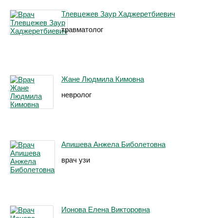
Тлевцежев Заур Хаджеретбиевич
травматолог
Жане Людмила Кимовна
невролог
Апишева Анжела Биболетовна
врач узи
Ионова Елена Викторовна