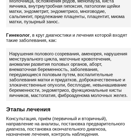
Молочница, осложнения родов, менопауза, киста
яичника, внутриутробная гипоксия, патологии щейки
матки, эндометрит, эндометриоз, многоводие,
сальпингит, предлежание плаценты, плацентит, миома
матки, пузырный занос.
Гинеколог
, в круг диагностики и лечения которой входят
такие заболевания, как:
Нарушения полового созревания, аменорея, нарушения
менструального цикла, маточные кровотечения,
аномалии развития половых органов, аборт,
внематочная беременность, заболевания,
передающиеся половым путем, воспалительные
заболевания матки и придатков, доброкачественные и
злокачественные опухоли, бесплодие, невынашивание
беременности, эндометриоз, функциональные кисты
яичников, мастопатия, фиброаденома молочных желез.
Этапы лечения
Консультация, приём (первичный и вторичный),
направление на анализы, постановка предварительного
диагноза, постановка окончательного диагноза,
назначение лечения, контроль наблюдения.