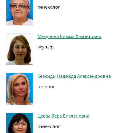
гинеколог
Мекулова Римма Хамзетовна
акушер
Кеосиди Надежда Александровна
генетик
Цеева Зара Бислановна
гинеколог