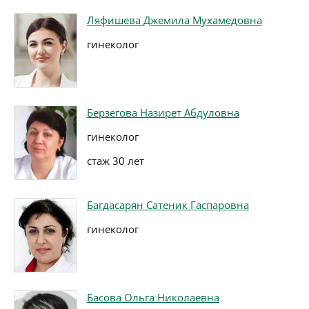
Ляфишева Джемила Мухамедовна
гинеколог
Берзегова Назирет Абдуловна
гинеколог
стаж 30 лет
Багдасарян Сатеник Гаспаровна
гинеколог
Басова Ольга Николаевна