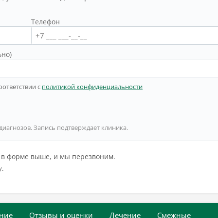
Телефон
ьно)
оответствии с
политикой конфиденциальности
 диагнозов. Запись подтверждает клиника.
й в форме выше, и мы перезвоним.
у.
ние
Отзывы и оценки
Лечение
Смежные