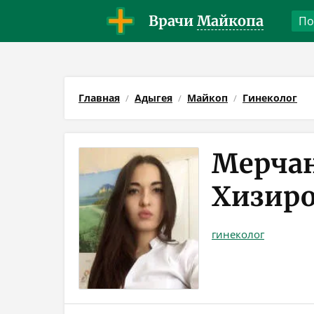
Врачи
Майкопа
Главная
Адыгея
Майкоп
Гинеколог
Мерча
Хизир
гинеколог