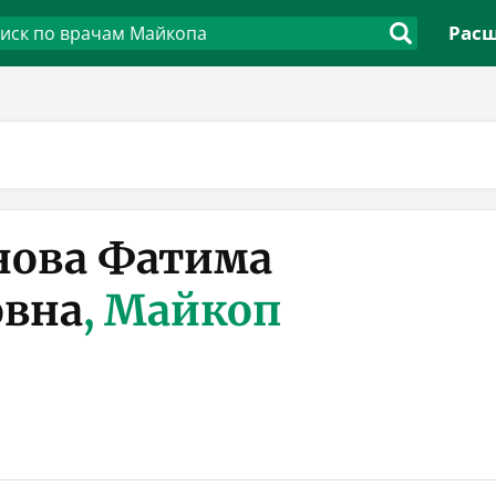
Расш
нова Фатима
овна
, Майкоп