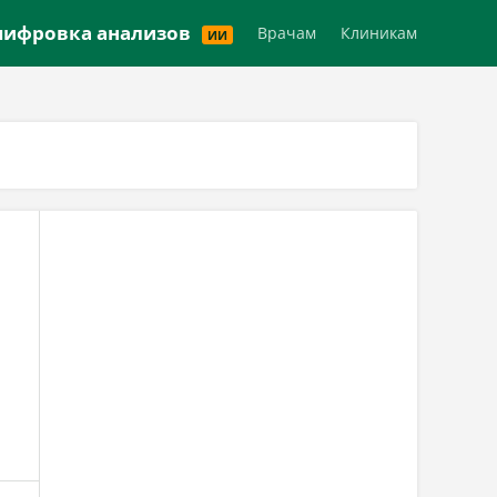
Версия для слабовидящих
ифровка анализов
Врачам
Клиникам
ИИ