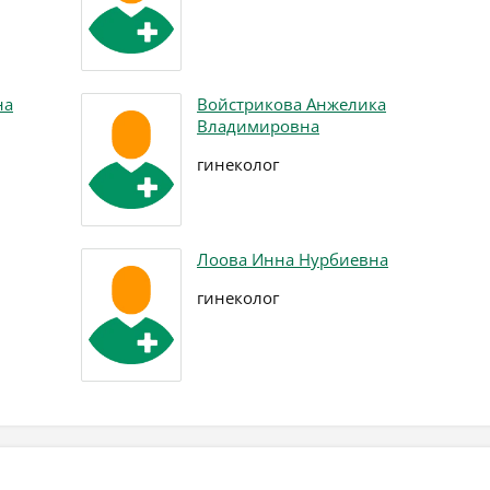
на
Войстрикова Анжелика
Владимировна
гинеколог
Лоова Инна Нурбиевна
гинеколог