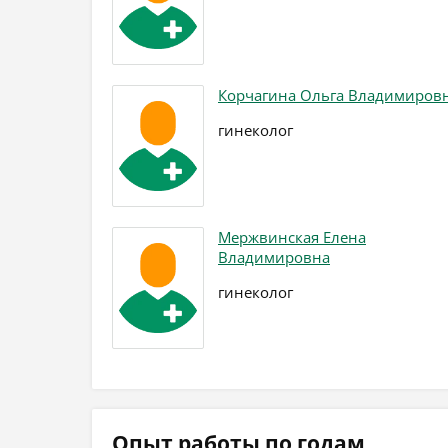
Корчагина Ольга Владимиров
гинеколог
Мержвинская Елена
Владимировна
гинеколог
Опыт работы по годам