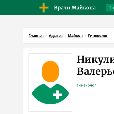
Врачи
Майкопа
Главная
Адыгея
Майкоп
Гинеколог
Никули
Валерь
гинеколог