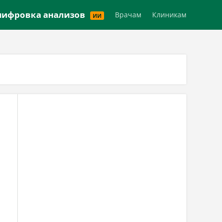
Версия для слабовидящих
ифровка анализов
Врачам
Клиникам
ИИ