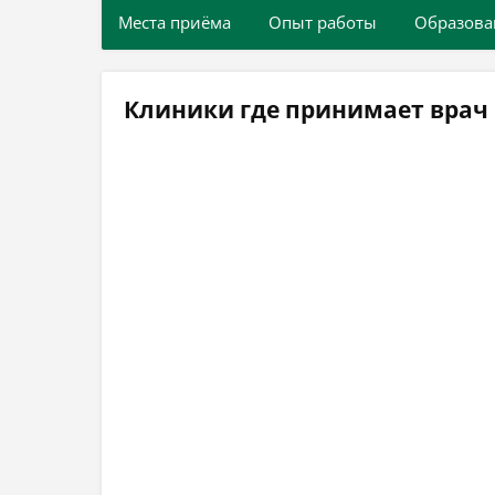
Места приёма
Опыт работы
Образова
Клиники где принимает врач