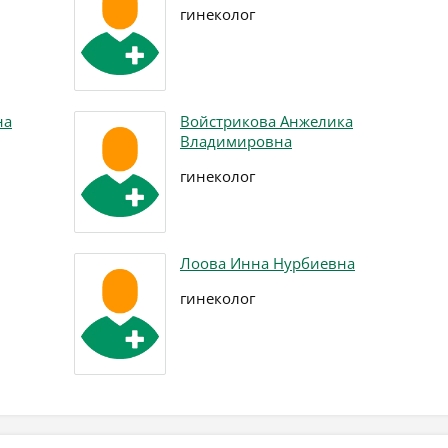
гинеколог
на
Войстрикова Анжелика
Владимировна
гинеколог
Лоова Инна Нурбиевна
гинеколог