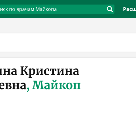
Расш
на Кристина
евна
, Майкоп