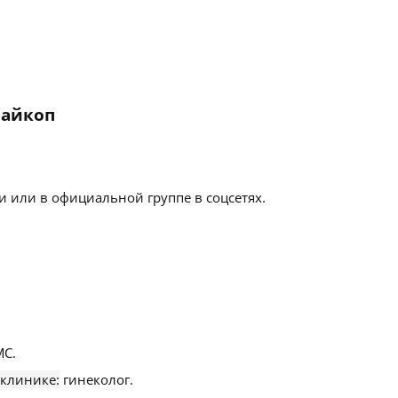
Майкоп
 или в официальной группе в соцсетях.
С.
 клинике:
гинеколог.