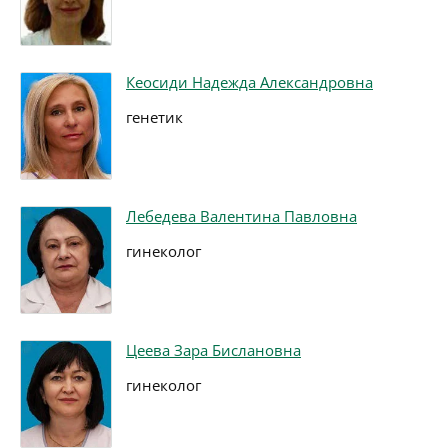
Кеосиди Надежда Александровна
генетик
Лебедева Валентина Павловна
гинеколог
Цеева Зара Бислановна
гинеколог