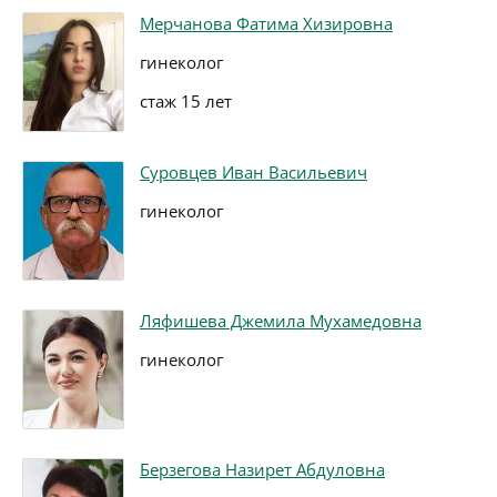
Мерчанова Фатима Хизировна
гинеколог
стаж 15 лет
Суровцев Иван Васильевич
гинеколог
Ляфишева Джемила Мухамедовна
гинеколог
Берзегова Назирет Абдуловна