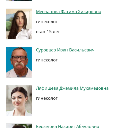
Мерчанова Фатима Хизировна
гинеколог
стаж 15 лет
Суровцев Иван Васильевич
гинеколог
Ляфишева Джемила Мухамедовна
гинеколог
Берзегова Назирет Абдуловна