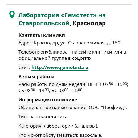
Лаборатория «Гемотест» на
Ставропольской
, Краснодар
Контакты клиники
Адрес:
Краснодар
,
ул. Ставропольская, д. 159
.
Телефон:
опубликован на сайте клиники или в
официальной группе в соцсетях.
Сайт:
http://www.gemotest.ru
Режим работы
Часы работы по дням недели:
ПН-ПТ 07
30
- 15
00
;
СБ 08
00
- 14
30
; ВС 08
00
- 15
00
.
Информация о клинике
Официальное наименование:
ООО "Профмед".
Тип:
частная клиника.
Категория:
лаборатории (анализы).
Кто может обслуживаться:
взрослые.