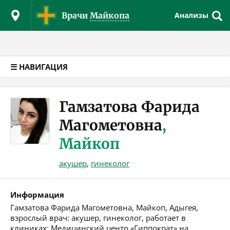
Версия для слабовидящих
Врачи
Майкопа
Анализы
☰ НАВИГАЦИЯ
Гамзатова Фарида
Магометовна
,
Майкоп
акушер
,
гинеколог
Информация
Гамзатова Фарида Магометовна, Майкоп, Адыгея,
взрослый врач: акушер, гинеколог, работает в
клиниках: Медицинский центр «Гиппократ» на