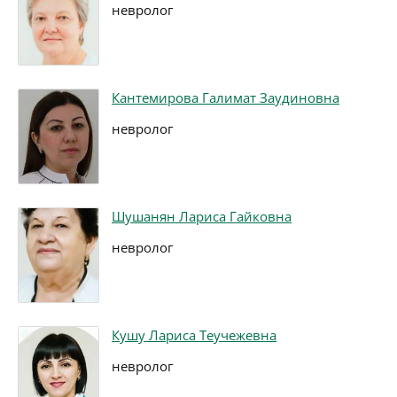
невролог
Кантемирова Галимат Заудиновна
невролог
Шушанян Лариса Гайковна
невролог
Кушу Лариса Теучежевна
невролог