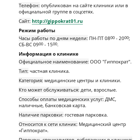
Телефон:
опубликован на сайте клиники или в
официальной группе в соцсетях.
Сайт:
http://gippokrat01.ru
Режим работы
Часы работы по дням недели:
ПН-ПТ 08
00
- 20
00
;
СБ-ВС 09
00
- 15
00
.
Информация о клинике
Официальное наименование:
ООО "Гиппократ".
Тип:
частная клиника.
Категория:
медицинские центры и клиники.
Кто может обслуживаться:
дети, взрослые.
Способы оплаты медицинских услуг:
ДМС,
наличные, банковская карта.
Наличие парковки:
гостевая парковка.
Относится к сети клиник:
Медицинский центр
«Гиппократ».
Перечень специалистов, работающих в клинике: