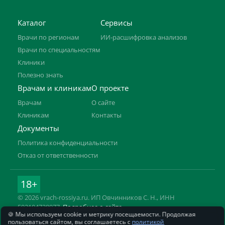
Каталог
Сервисы
Врачи по регионам
ИИ-расшифровка анализов
Врачи по специальностям
Клиники
Полезно знать
Врачам и клиникам
О проекте
Врачам
О сайте
Клиникам
Контакты
Документы
Политика конфиденциальности
Отказ от ответственности
18+
© 2026 vrach-rossiya.ru. ИП Овчинников С. Н., ИНН
592104728977.
Подробнее о сайте
🍪 Мы используем cookie и метрику посещаемости. Продолжая
Информация на сайте не заменяет приём врача. Имеются
пользоваться сайтом, вы соглашаетесь с
политикой