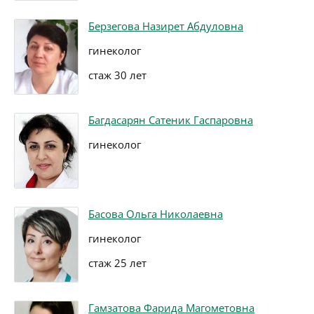
Берзегова Назирет Абдуловна
гинеколог
стаж 30 лет
Багдасарян Сатеник Гаспаровна
гинеколог
Басова Ольга Николаевна
гинеколог
стаж 25 лет
Гамзатова Фарида Магометовна