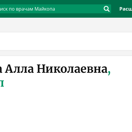
Расш
 Алла Николаевна
,
п