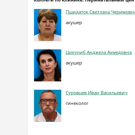
Пшидаток Светлана Черимовн
акушер
Цикуниб Анджела Ахмедовна
акушер
Суровцев Иван Васильевич
гинеколог