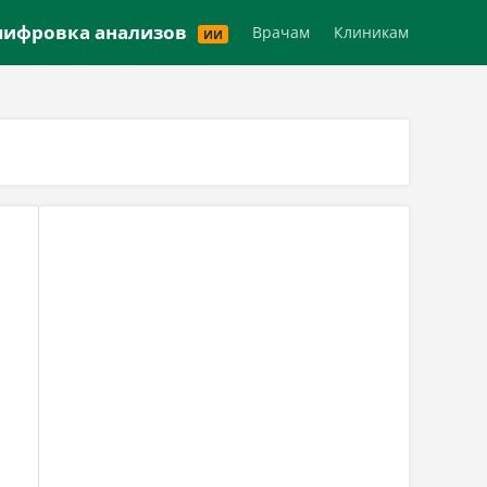
Версия для слабовидящих
ифровка анализов
Врачам
Клиникам
ИИ