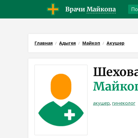
Врачи
Майкопа
Главная
Адыгея
Майкоп
Акушер
Шехова
Майко
акушер
,
гинеколог