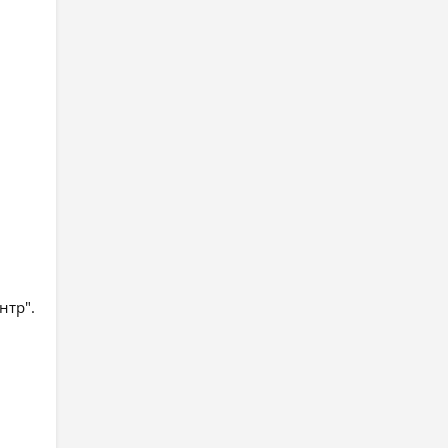
нтр".