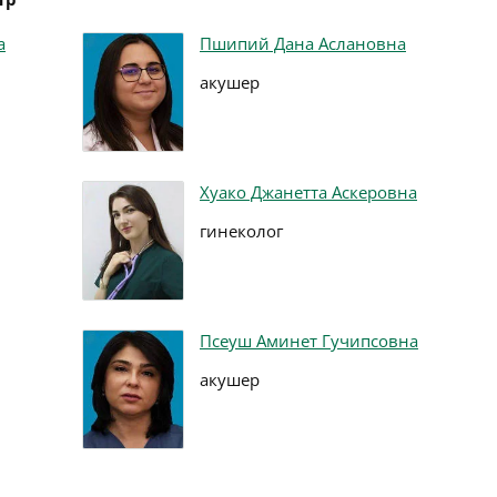
а
Пшипий Дана Аслановна
акушер
Хуако Джанетта Аскеровна
гинеколог
Псеуш Аминет Гучипсовна
акушер