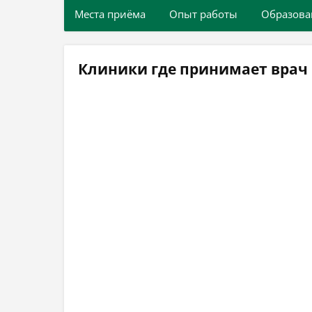
Места приёма
Опыт работы
Образова
Клиники где принимает врач