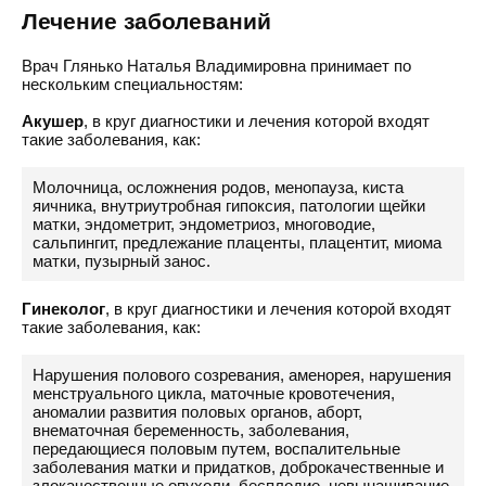
Лечение заболеваний
Врач Глянько Наталья Владимировна принимает по
нескольким специальностям:
Акушер
, в круг диагностики и лечения которой входят
такие заболевания, как:
Молочница, осложнения родов, менопауза, киста
яичника, внутриутробная гипоксия, патологии щейки
матки, эндометрит, эндометриоз, многоводие,
сальпингит, предлежание плаценты, плацентит, миома
матки, пузырный занос.
Гинеколог
, в круг диагностики и лечения которой входят
такие заболевания, как:
Нарушения полового созревания, аменорея, нарушения
менструального цикла, маточные кровотечения,
аномалии развития половых органов, аборт,
внематочная беременность, заболевания,
передающиеся половым путем, воспалительные
заболевания матки и придатков, доброкачественные и
злокачественные опухоли, бесплодие, невынашивание