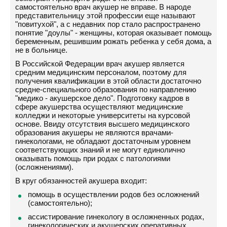
самостоятельно врач акушер не вправе. В народе
представительницу этой профессии еще называют
"повитухой", а с недавних пор стало распространено
понятие "доулы" - женщины, которая оказывает помощь
беременным, решившим рожать ребенка у себя дома, а
не в больнице.
В Российской Федерации врач акушер является
средним медицинским персоналом, поэтому для
получения квалификации в этой области достаточно
средне-специального образования по направлению
"медико - акушерское дело". Подготовку кадров в
сфере акушерства осуществляют медицинские
колледжи и некоторые университеты на курсовой
основе. Ввиду отсутствия высшего медицинского
образования акушеры не являются врачами-
гинекологами, не обладают достаточным уровнем
соответствующих знаний и не могут единолично
оказывать помощь при родах с патологиями
(осложнениями).
В круг обязанностей акушера входит:
помощь в осуществлении родов без осложнений
(самостоятельно);
ассистирование гинекологу в осложненных родах,
гинекологических и акушерских оперативных