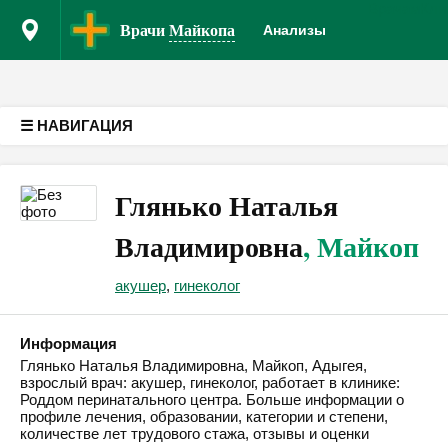
Врачам
Кли
Версия для слабовидящих
Врачи
Майкопа
Анализы
☰ НАВИГАЦИЯ
Глянько Наталья
Владимировна
, Майкоп
акушер
,
гинеколог
Информация
Глянько Наталья Владимировна, Майкоп, Адыгея,
взрослый врач: акушер, гинеколог, работает в клинике:
Роддом перинатального центра. Больше информации о
профиле лечения, образовании, категории и степени,
количестве лет трудового стажа, отзывы и оценки