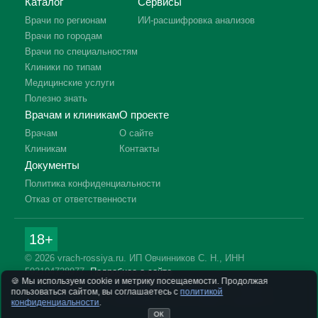
Каталог
Сервисы
Врачи по регионам
ИИ-расшифровка анализов
Врачи по городам
Врачи по специальностям
Клиники по типам
Медицинские услуги
Полезно знать
Врачам и клиникам
О проекте
Врачам
О сайте
Клиникам
Контакты
Документы
Политика конфиденциальности
Отказ от ответственности
18+
© 2026 vrach-rossiya.ru. ИП Овчинников С. Н., ИНН
592104728977.
Подробнее о сайте
🍪 Мы используем cookie и метрику посещаемости. Продолжая
Информация на сайте не заменяет приём врача. Имеются
пользоваться сайтом, вы соглашаетесь с
политикой
противопоказания, необходима консультация специалиста.
конфиденциальности
.
ОК