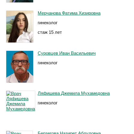
Мерчанова Фатима Хизировна
гинеколог
стаж 15 лет
Суровцев Иван Васильевич
гинеколог
Ляфишева Джемила Мухамедовна
гинеколог
Берзегова Назирет Абдуловна