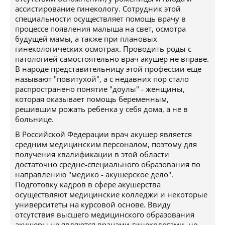
ассистирование гинекологу. Сотрудник этой
специальности осуществляет помощь врачу в
процессе появления малыша на свет, осмотра
будущей мамы, а также при плановых
гинекологических осмотрах. Проводить роды с
патологией самостоятельно врач акушер не вправе.
В народе представительницу этой профессии еще
называют "повитухой", а с недавних пор стало
распространено понятие "доулы" - женщины,
которая оказывает помощь беременным,
решившим рожать ребенка у себя дома, а не в
больнице.
В Российской Федерации врач акушер является
средним медицинским персоналом, поэтому для
получения квалификации в этой области
достаточно средне-специального образования по
направлению "медико - акушерское дело".
Подготовку кадров в сфере акушерства
осуществляют медицинские колледжи и некоторые
университеты на курсовой основе. Ввиду
отсутствия высшего медицинского образования
акушеры не являются врачами-гинекологами, не