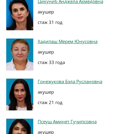
Цикуниб Анджела Ахмедовна
акушер
стаж 31 год
Хадипаш Мерем Юнусовна
акушер
стаж 33 года
Гонежукова Бэла Руслановна
акушер
стаж 21 год
Псеуш Аминет Гучипсовна
акушер