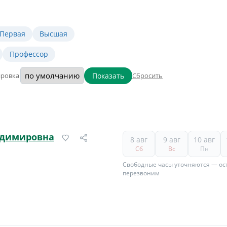
Первая
Высшая
Профессор
Показать
ировка
Сбросить
адимировна
8 авг
9 авг
10 авг
Сб
Вс
Пн
Свободные часы уточняются — ост
перезвоним