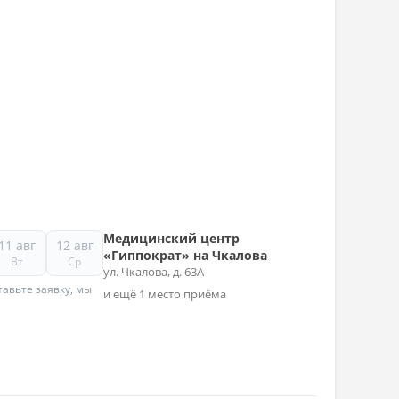
Медицинский центр
11 авг
12 авг
«Гиппократ» на Чкалова
Вт
Ср
ул. Чкалова, д. 63А
авьте заявку, мы
и ещё 1 место приёма