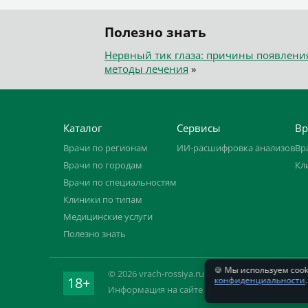
Полезно знать
Нервный тик глаза: причины появлени
методы лечения
»
Каталог
Сервисы
Вр
Врачи по регионам
ИИ-расшифровка анализов
Вр
Врачи по городам
Кл
Врачи по специальностям
Клиники по типам
Медицинские услуги
Полезно знать
🍪 Мы используем coo
© 2026 vrach-rossiya.ru. ИП Овчинников С. Н.,
18+
конфиденциальности
.
Информация на сайте не заменяет приём вра