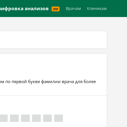
Версия для слабовидящих
ифровка анализов
Врачам
Клиникам
ИИ
ром по первой букве фамилии врача для более
Х
Ц
Ч
Ш
Э
Я