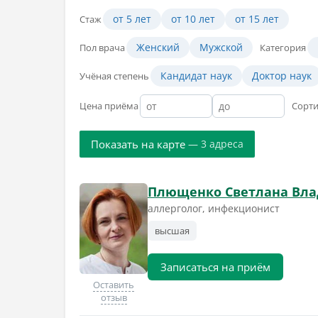
от 5 лет
от 10 лет
от 15 лет
Стаж
Женский
Мужской
Пол врача
Категория
Кандидат наук
Доктор наук
Учёная степень
Цена приёма
Сорт
Показать на карте
— 3 адреса
Плющенко Светлана Вл
аллерголог, инфекционист
высшая
Записаться на приём
Оставить
отзыв