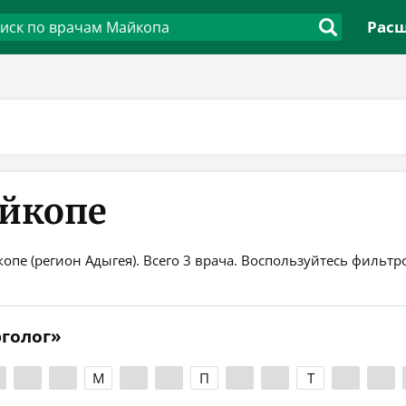
Расш
айкопе
опе (регион Адыгея). Всего 3 врача. Воспользуйтесь фильт
рголог»
К
Л
М
Н
О
П
Р
С
Т
У
Ф