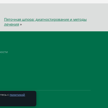
Пяточная шпора: диагностирование и методы
лечения
»
ности
етесь с
политикой
.