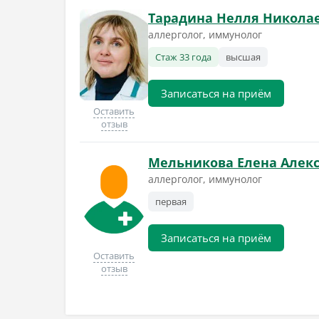
Тарадина Нелля Никола
аллерголог, иммунолог
Стаж 33 года
высшая
Записаться на приём
Оставить
отзыв
Мельникова Елена Алек
аллерголог, иммунолог
первая
Записаться на приём
Оставить
отзыв