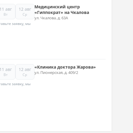
Медицинский центр
11 авг
12 авг
«Гиппократ» на Чкалова
Вт
Ср
ул. Чкалова, д. 63А
авьте заявку, мы
«Клиника доктора Жарова»
11 авг
12 авг
ул. Пионерская, д. 409/2
Вт
Ср
авьте заявку, мы