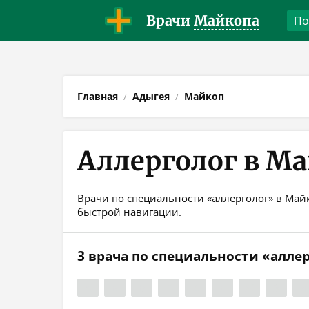
Врачи
Майкопа
Главная
Адыгея
Майкоп
Аллерголог в М
Врачи по специальности «аллерголог» в Майк
быстрой навигации.
3 врача по специальности «алле
А
Б
В
Г
Д
Е
Ж
З
И