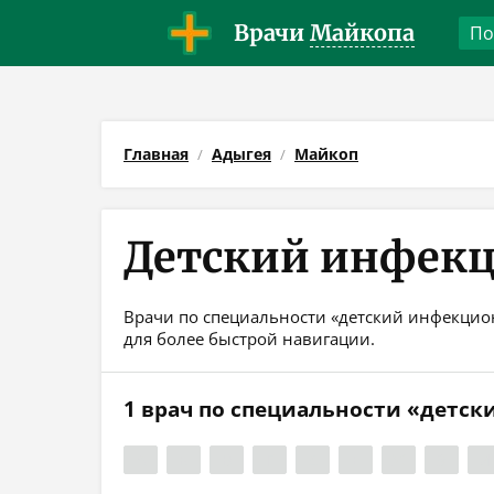
Врачи
Майкопа
Главная
Адыгея
Майкоп
Детский инфекц
Врачи по специальности «детский инфекцион
для более быстрой навигации.
1 врач по специальности «детс
А
Б
В
Г
Д
Е
Ж
З
И