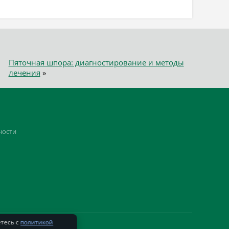
Пяточная шпора: диагностирование и методы
лечения
»
ности
етесь с
политикой