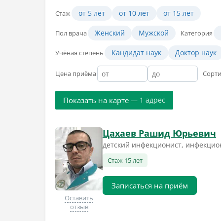
от 5 лет
от 10 лет
от 15 лет
Стаж
Женский
Мужской
Пол врача
Категория
Кандидат наук
Доктор наук
Учёная степень
Цена приёма
Сорт
Показать на карте
— 1 адрес
Цахаев Рашид Юрьевич
детский инфекционист, инфекцио
Стаж 15 лет
Записаться на приём
Оставить
отзыв