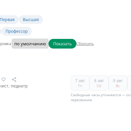
Первая
Высшая
Профессор
Показать
ировка
Сбросить
7 авг
8 авг
9 авг
нист, педиатр
Пт
Сб
Вс
Свободные часы уточняются — ост
перезвоним