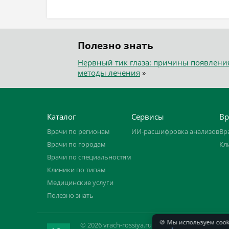
Полезно знать
Нервный тик глаза: причины появлени
методы лечения
»
Каталог
Сервисы
Вр
Врачи по регионам
ИИ-расшифровка анализов
Вр
Врачи по городам
Кл
Врачи по специальностям
Клиники по типам
Медицинские услуги
Полезно знать
🍪 Мы используем coo
© 2026 vrach-rossiya.ru. ИП Овчинников С. Н.,