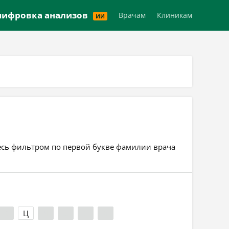
Версия для слабовидящих
ифровка анализов
Врачам
Клиникам
ИИ
тесь фильтром по первой букве фамилии врача
Х
Ц
Ч
Ш
Э
Я