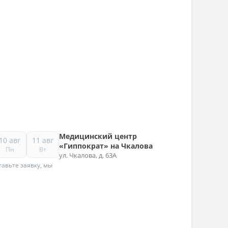
Медицинский центр
10 авг
11 авг
«Гиппократ» на Чкалова
Пн
Вт
ул. Чкалова, д. 63А
авьте заявку, мы