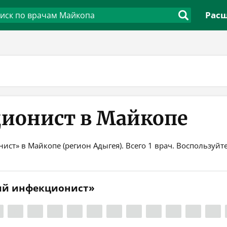
Расш
ионист в Майкопе
ист» в Майкопе (регион Адыгея). Всего 1 врач. Воспользуй
кий инфекционист»
К
Л
М
Н
О
П
Р
С
Т
У
Ф