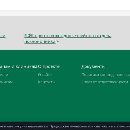
я и
ЛФК при остеохондрозе шейного отдела
позвоночника
»
ачам и клиникам
О проекте
Документы
ачам
О сайте
Политика конфиденциаль
иникам
Контакты
Отказ от ответственности
kie и метрику посещаемости. Продолжая пользоваться сайтом, вы соглаша
 ИНН 592104728977.
Подробнее о сайте