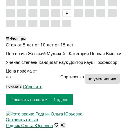
А
Б
В
Г
Д
Е
Ж
З
И
К
Л
М
Н
О
П
Р
С
Т
У
Ф
Х
Ц
Ч
Ш
Э
Я
☰ Фильтры
Стаж
от 5 лет
от 10 лет
от 15 лет
Пол врача
Женский
Мужской
Категория
Первая
Высшая
Учёная степень
Кандидат наук
Доктор наук
Профессор
Цена приёма
Сортировка
Показать
Сбросить
Показать на карте
— 1 адрес
Оставить отзыв
Родник Ольга Юрьевна