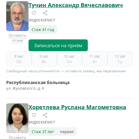
Тучин Александр Вячеславович
эндоскопист
Стаж 41 год
Оставить
отзыв
Записаться на приём
8 авг
9 авг
10 авг
11 авг
12 авг
Сб
Вс
Пн
Вт
Ср
Свободные часы уточняются — оставьте заявку, мы перезвоним
Республиканская больница
ул. Жуковского, д. 4
Хоретлева Руслана Магометовна
эндоскопист
Стаж 37 лет
первая
Оставить