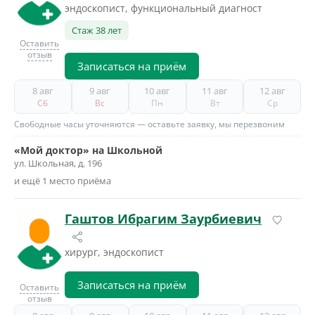
эндоскопист, функциональный диагност
Стаж 38 лет
Оставить
отзыв
Записаться на приём
8 авг
9 авг
10 авг
11 авг
12 авг
Сб
Вс
Пн
Вт
Ср
Свободные часы уточняются — оставьте заявку, мы перезвоним
«Мой доктор» на Школьной
ул. Школьная, д. 196
и ещё 1 место приёма
Гаштов Ибрагим Заурбиевич
хирург, эндоскопист
Записаться на приём
Оставить
отзыв