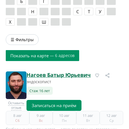
А
Б
В
Г
Д
Е
Ж
З
И
К
Л
М
Н
О
П
Р
С
Т
У
Ф
Х
Ц
Ч
Ш
Э
Я
☰ Фильтры
Показать на карте
— 6 адресов
Нагоев Батыр Юрьевич
эндоскопист
Стаж 16 лет
Оставить
Записаться на приём
отзыв
8 авг
9 авг
10 авг
11 авг
12 авг
Сб
Вс
Пн
Вт
Ср