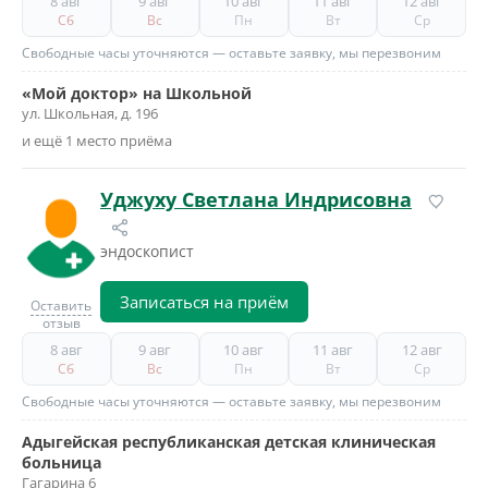
8 авг
9 авг
10 авг
11 авг
12 авг
Сб
Вс
Пн
Вт
Ср
Свободные часы уточняются — оставьте заявку, мы перезвоним
«Мой доктор» на Школьной
ул. Школьная, д. 196
и ещё 1 место приёма
Уджуху Светлана Индрисовна
эндоскопист
Записаться на приём
Оставить
отзыв
8 авг
9 авг
10 авг
11 авг
12 авг
Сб
Вс
Пн
Вт
Ср
Свободные часы уточняются — оставьте заявку, мы перезвоним
Адыгейская республиканская детская клиническая
больница
Гагарина 6