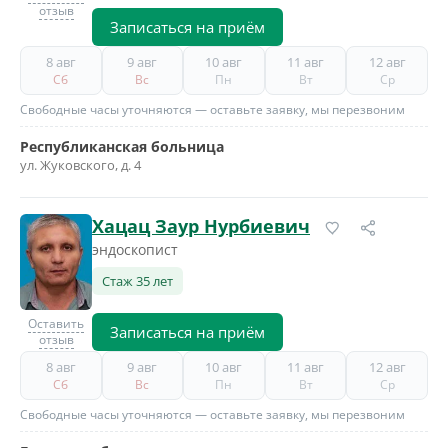
отзыв
Записаться на приём
8 авг
9 авг
10 авг
11 авг
12 авг
Сб
Вс
Пн
Вт
Ср
Свободные часы уточняются — оставьте заявку, мы перезвоним
Республиканская больница
ул. Жуковского, д. 4
Хацац Заур Нурбиевич
эндоскопист
Стаж 35 лет
Оставить
Записаться на приём
отзыв
8 авг
9 авг
10 авг
11 авг
12 авг
Сб
Вс
Пн
Вт
Ср
Свободные часы уточняются — оставьте заявку, мы перезвоним