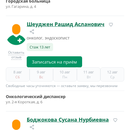
Городская больница
ул. Гагарина, д. 4
Шеуджен Рашид Асланович
онколог, эндоскопист
Стаж 13 лет
Оставить
отзыв
Записаться на приём
8 авг
9 авг
10 авг
11 авг
12 авг
Сб
Вс
Пн
Вт
Ср
Свободные часы уточняются — оставьте заявку, мы перезвоним
Онкологический диспансер
ул. 2-я Короткая, д. 6
Боджокова Сусана Нурбиевна