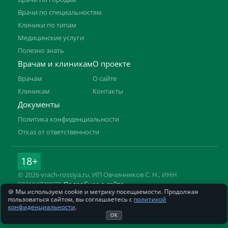
Врачи по специальностям
Клиники по типам
Медицинские услуги
Полезно знать
Врачам и клиникам
О проекте
Врачам
О сайте
Клиникам
Контакты
Документы
Политика конфиденциальности
Отказ от ответственности
18+
© 2026 vrach-rossiya.ru. ИП Овчинников С. Н., ИНН
592104728977.
Подробнее о сайте
🍪 Мы используем cookie и метрику посещаемости. Продолжая
Информация на сайте не заменяет приём врача. Имеются
пользоваться сайтом, вы соглашаетесь с
политикой
противопоказания, необходима консультация специалиста.
конфиденциальности
.
ОК