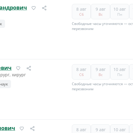
сандрович
8 авг
9 авг
10 авг
Сб
Вс
Пн
ук
Свободные часы уточняются — ост
перезвоним
евич
8 авг
9 авг
10 авг
рург, хирург
Сб
Вс
Пн
наук
Свободные часы уточняются — ост
перезвоним
нович
8 авг
9 авг
10 авг