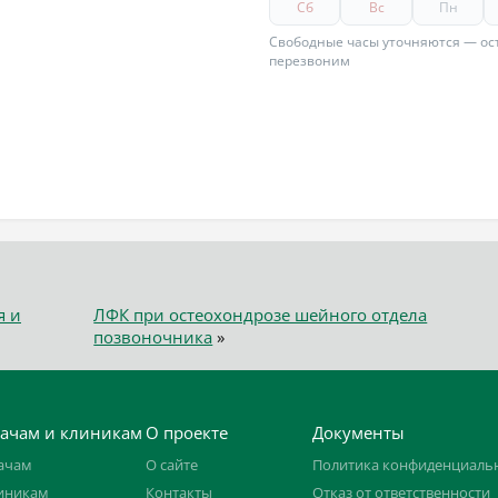
Сб
Вс
Пн
Свободные часы уточняются — ост
перезвоним
я и
ЛФК при остеохондрозе шейного отдела
позвоночника
»
ачам и клиникам
О проекте
Документы
ачам
О сайте
Политика конфиденциаль
иникам
Контакты
Отказ от ответственности