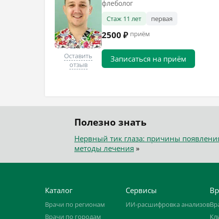
флеболог
Стаж 11 лет
первая
2500 ₽
приём
Оставить
Записаться на приём
отзыв
Полезно знать
Нервный тик глаза: причины появлени
методы лечения
»
Каталог
Сервисы
Вр
Врачи по регионам
ИИ-расшифровка анализов
Вр
Врачи по городам
Кл