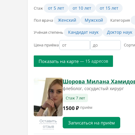
от 5 лет
от 10 лет
от 15 лет
Стаж
Женский
Мужской
Пол врача
Категория
Кандидат наук
Доктор наук
Учёная степень
Цена приёма
Сорт
Показать на карте
— 15 адресов
Шорова Милана Хамидо
флеболог, сосудистый хирург
Стаж 7 лет
1500 ₽
приём
Оставить
Записаться на приём
отзыв