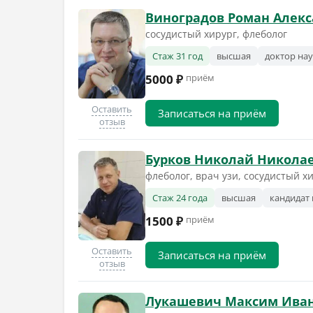
Виноградов Роман Алек
сосудистый хирург, флеболог
Стаж 31 год
высшая
доктор на
5000 ₽
приём
Оставить
Записаться на приём
отзыв
Бурков Николай Никола
флеболог, врач узи, сосудистый хи
Стаж 24 года
высшая
кандидат 
1500 ₽
приём
Оставить
Записаться на приём
отзыв
Лукашевич Максим Ива