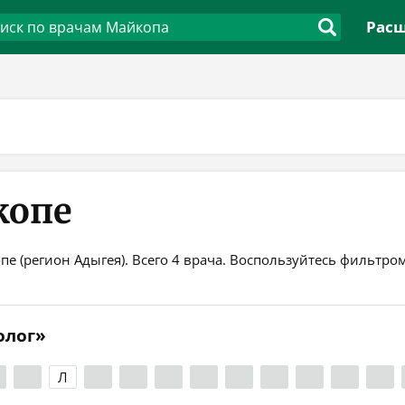
Расш
копе
е (регион Адыгея). Всего 4 врача. Воспользуйтесь фильтро
олог»
К
Л
М
Н
О
П
Р
С
Т
У
Ф