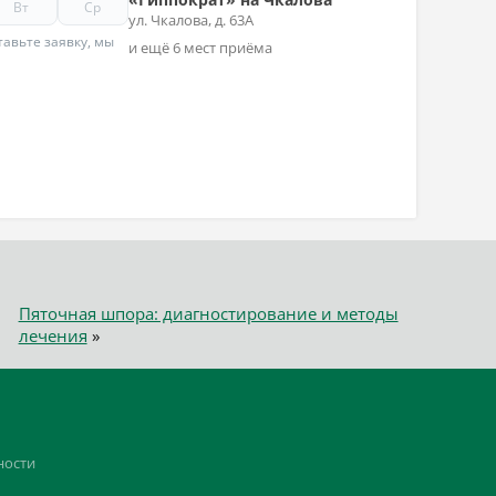
Вт
Ср
ул. Чкалова, д. 63А
авьте заявку, мы
и ещё 6 мест приёма
Пяточная шпора: диагностирование и методы
лечения
»
ности