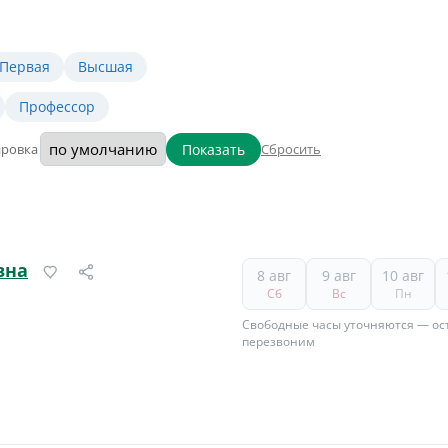
Первая
Высшая
Профессор
Показать
ировка
Сбросить
вна
8 авг
9 авг
10 авг
Сб
Вс
Пн
Свободные часы уточняются — ост
перезвоним