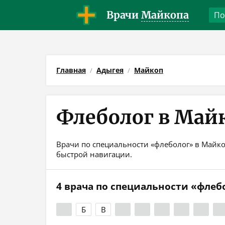
Врачи
Майкопа
Главная
Адыгея
Майкоп
Флеболог в Май
Врачи по специальности «флеболог» в Майкоп
быстрой навигации.
4 врача по специальности «флеб
А
Б
В
Г
Д
Е
Ж
З
И