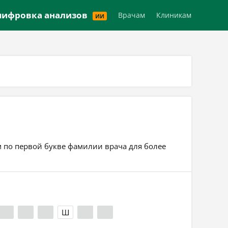
Версия для слабовидящих
ифровка анализов
Врачам
Клиникам
ИИ
м по первой букве фамилии врача для более
Х
Ц
Ч
Ш
Э
Я