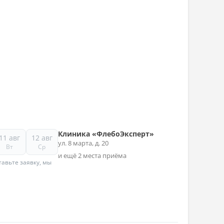
Клиника «ФлебоЭксперт»
11 авг
12 авг
ул. 8 марта, д. 20
Вт
Ср
и ещё 2 места приёма
авьте заявку, мы