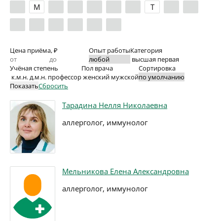
Л
М
Н
О
П
Р
С
Т
У
Ф
Х
Ц
Ч
Ш
Э
Я
Цена приёма, ₽
Опыт работы
Категория
высшая
первая
Учёная степень
Пол врача
Сортировка
к.м.н.
д.м.н.
профессор
женский
мужской
Показать
Сбросить
Тарадина Нелля Николаевна
аллерголог, иммунолог
Мельникова Елена Александровна
аллерголог, иммунолог