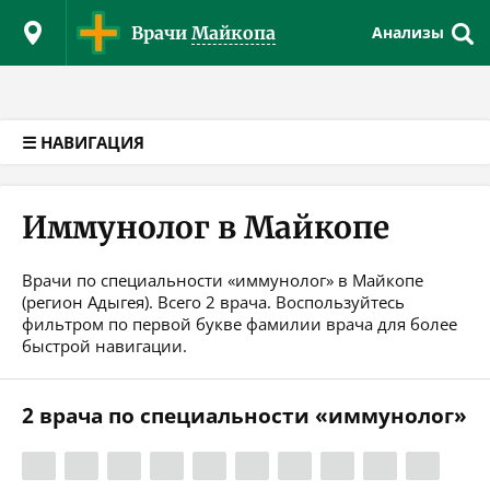
Версия для слабовидящих
Врачи
Майкопа
Анализы
☰ НАВИГАЦИЯ
Иммунолог в Майкопе
Врачи по специальности «иммунолог» в Майкопе
(регион Адыгея). Всего 2 врача. Воспользуйтесь
фильтром по первой букве фамилии врача для более
быстрой навигации.
2 врача по специальности «иммунолог»
А
Б
В
Г
Д
Е
Ж
З
И
К