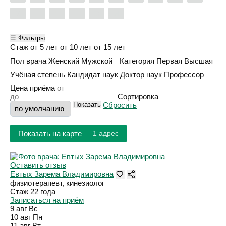
Х
Ц
Ч
Ш
Э
Я
☰ Фильтры
Стаж
от 5 лет
от 10 лет
от 15 лет
Пол врача
Женский
Мужской
Категория
Первая
Высшая
Учёная степень
Кандидат наук
Доктор наук
Профессор
Цена приёма
Сортировка
Показать
Сбросить
Показать на карте
— 1 адрес
Оставить отзыв
Евтых Зарема Владимировна
физиотерапевт, кинезиолог
Стаж 22 года
Записаться на приём
9 авг
Вс
10 авг
Пн
11 авг
Вт