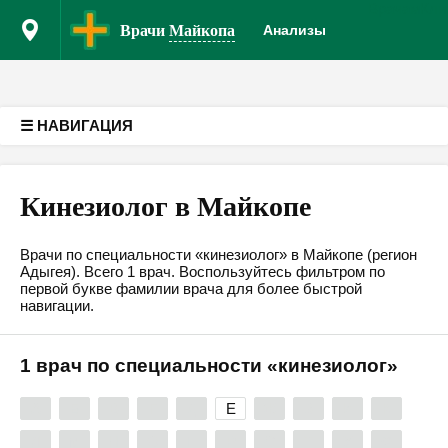
Врачам
Кли
Версия для слабовидящих
Врачи
Майкопа
Анализы
☰ НАВИГАЦИЯ
Кинезиолог в Майкопе
Врачи по специальности «кинезиолог» в Майкопе (регион
Адыгея). Всего 1 врач. Воспользуйтесь фильтром по
первой букве фамилии врача для более быстрой
навигации.
1 врач по специальности «кинезиолог»
А
Б
В
Г
Д
Е
Ж
З
И
К
Л
М
Н
О
П
Р
С
Т
У
Ф