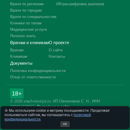
Врачи по регионам
ИИ-расшифровка анализов
Врачи по городам
Врачи по специальностям
Клиники по типам
Медицинские услуги
Полезно знать
Врачам и клиникам
О проекте
Врачам
О сайте
Клиникам
Контакты
Документы
Политика конфиденциальности
Отказ от ответственности
18+
© 2026 vrach-rossiya.ru. ИП Овчинников С. Н., ИНН
592104728977.
Подробнее о сайте
🍪 Мы используем cookie и метрику посещаемости. Продолжая
Информация на сайте не заменяет приём врача. Имеются
пользоваться сайтом, вы соглашаетесь с
политикой
противопоказания, необходима консультация специалиста.
конфиденциальности
.
ОК