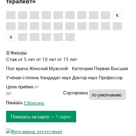
терапевт»
А
Б
В
Г
Д
Е
Ж
З
И
К
Л
М
Н
О
П
Р
С
Т
У
Ф
Х
Ц
Ч
Ш
Э
Я
☰ Фильтры
Стаж
от 5 лет
от 10 лет
от 15 лет
Пол врача
Женский
Мужской
Категория
Первая
Высшая
Учёная степень
Кандидат наук
Доктор наук
Профессор
Цена приёма
Сортировка
Показать
Сбросить
Показать на карте
— 1 адрес