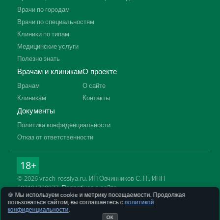
Врачи по городам
Врачи по специальностям
Клиники по типам
Медицинские услуги
Полезно знать
Врачам и клиникам
О проекте
Врачам
О сайте
Клиникам
Контакты
Документы
Политика конфиденциальности
Отказ от ответственности
18+
© 2026 vrach-rossiya.ru. ИП Овчинников С. Н., ИНН
592104728977.
Подробнее о сайте
🍪 Мы используем cookie и метрику посещаемости. Продолжая
Информация на сайте не заменяет приём врача. Имеются
пользоваться сайтом, вы соглашаетесь с
политикой
противопоказания, необходима консультация специалиста.
конфиденциальности
.
ОК