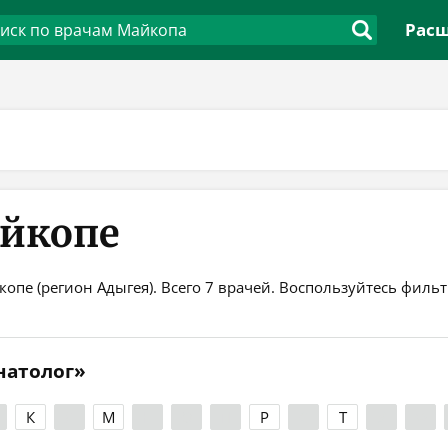
Расш
айкопе
опе (регион Адыгея). Всего 7 врачей. Воспользуйтесь филь
натолог»
К
Л
М
Н
О
П
Р
С
Т
У
Ф