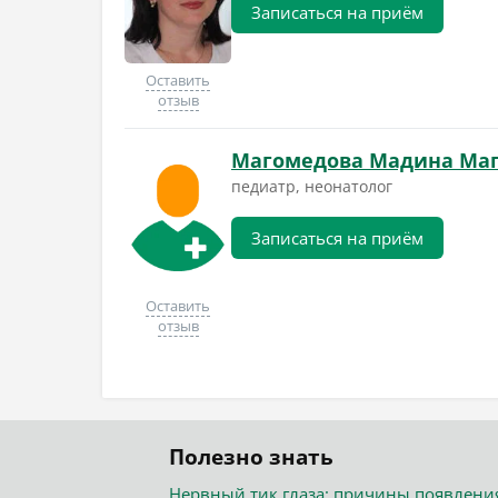
Записаться на приём
Оставить
отзыв
Магомедова Мадина Ма
педиатр, неонатолог
Записаться на приём
Оставить
отзыв
Полезно знать
Нервный тик глаза: причины появлени