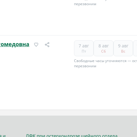
перезвоним
гомедовна
7 авг
8 авг
9 авг
Пт
Сб
Вс
Свободные часы уточняются — ост
перезвоним
я и
ЛФК при остеохондрозе шейного отдела