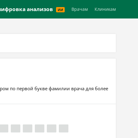
Версия для слабовидящих
ифровка анализов
Врачам
Клиникам
ИИ
тром по первой букве фамилии врача для более
Х
Ц
Ч
Ш
Э
Я