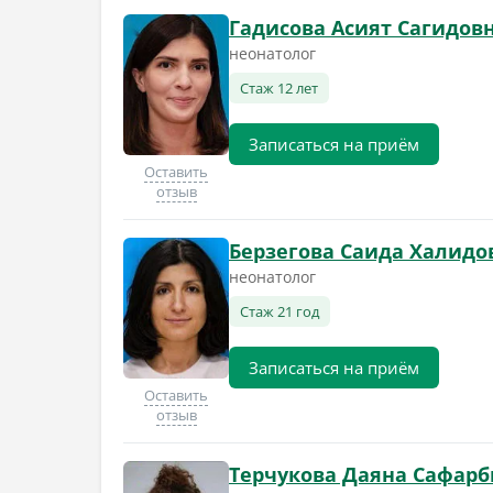
Гадисова Асият Сагидов
неонатолог
Стаж 12 лет
Записаться на приём
Оставить
отзыв
Берзегова Саида Халидо
неонатолог
Стаж 21 год
Записаться на приём
Оставить
отзыв
Терчукова Даяна Сафар