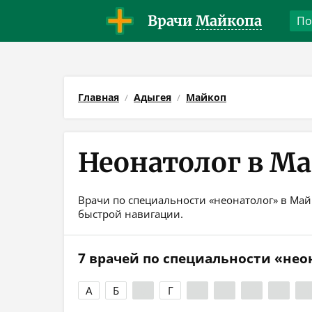
Врачи
Майкопа
Главная
Адыгея
Майкоп
Неонатолог в М
Врачи по специальности «неонатолог» в Майк
быстрой навигации.
7 врачей по специальности «нео
А
Б
В
Г
Д
Е
Ж
З
И