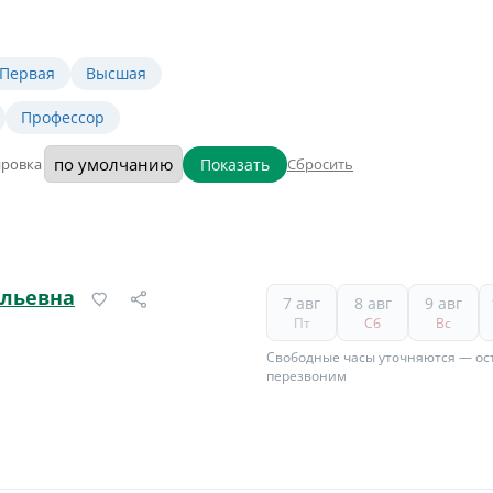
Первая
Высшая
Профессор
Показать
ировка
Сбросить
ильевна
7 авг
8 авг
9 авг
Пт
Сб
Вс
Свободные часы уточняются — ост
перезвоним