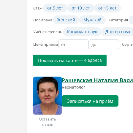
от 5 лет
от 10 лет
от 15 лет
Стаж
Женский
Мужской
Пол врача
Категория
Кандидат наук
Доктор наук
Учёная степень
Цена приёма
Сорт
Показать на карте
— 4 адреса
Рашевская Наталия Вас
неонатолог
Записаться на приём
Оставить
отзыв