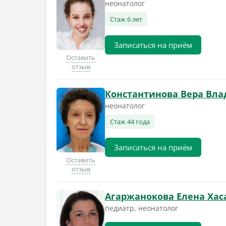
неонатолог
Стаж 6 лет
Записаться на приём
Оставить
отзыв
Константинова Вера Вл
неонатолог
Стаж 44 года
Записаться на приём
Оставить
отзыв
Агаржанокова Елена Ха
педиатр, неонатолог