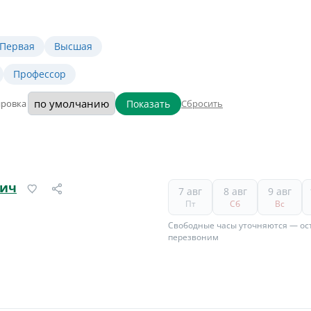
Первая
Высшая
Профессор
Показать
ировка
Сбросить
вич
7 авг
8 авг
9 авг
Пт
Сб
Вс
Свободные часы уточняются — ост
перезвоним