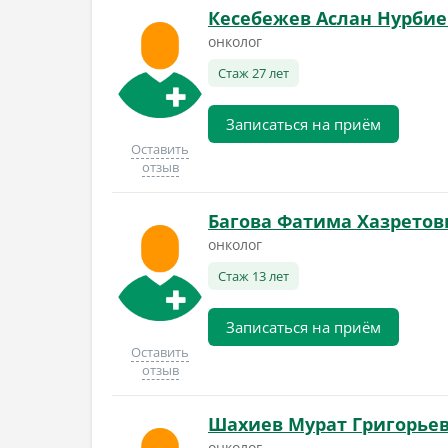
Кесебежев Аслан Нурби
онколог
Стаж 27 лет
Записаться на приём
Оставить
отзыв
Багова Фатима Хазретов
онколог
Стаж 13 лет
Записаться на приём
Оставить
отзыв
Шахиев Мурат Григорье
онколог