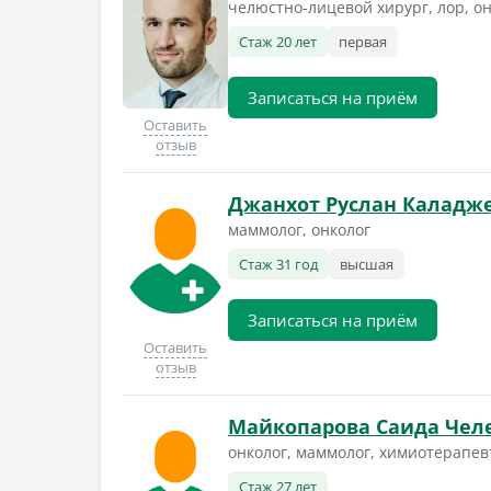
челюстно-лицевой хирург, лор, о
Стаж 20 лет
первая
Записаться на приём
Оставить
отзыв
Джанхот Руслан Каладж
маммолог, онколог
Стаж 31 год
высшая
Записаться на приём
Оставить
отзыв
Майкопарова Саида Чел
онколог, маммолог, химиотерапев
Стаж 27 лет