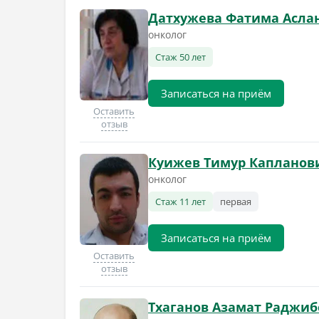
Датхужева Фатима Асла
онколог
Стаж 50 лет
Записаться на приём
Оставить
отзыв
Куижев Тимур Капланов
онколог
Стаж 11 лет
первая
Записаться на приём
Оставить
отзыв
Тхаганов Азамат Раджи