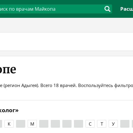
Расш
опе
 (регион Адыгея). Всего 18 врачей. Воспользуйтесь фильтр
колог»
К
Л
М
Н
О
П
Р
С
Т
У
Ф