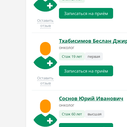
Записаться на приём
Оставить
отзыв
Тхабисимов Беслан Джи
онколог
Стаж 19 лет
первая
Записаться на приём
Оставить
отзыв
Соснов Юрий Иванович
онколог
Стаж 60 лет
высшая