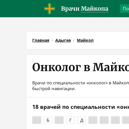
Врачи
Майкопа
Главная
Адыгея
Майкоп
Онколог в Майк
Врачи по специальности «онколог» в Майкопе
быстрой навигации.
18 врачей по специальности «он
А
Б
В
Г
Д
Е
Ж
З
И