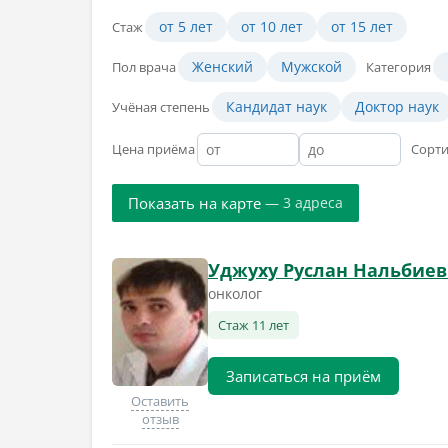
от 5 лет
от 10 лет
от 15 лет
Стаж
Женский
Мужской
Пол врача
Категория
Кандидат наук
Доктор наук
Учёная степень
Цена приёма
Сорт
Показать на карте
— 3 адреса
Уджуху Руслан Нальбие
онколог
Стаж 11 лет
Записаться на приём
Оставить
отзыв