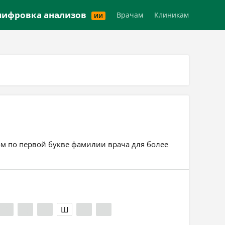
Версия для слабовидящих
ифровка анализов
Врачам
Клиникам
ИИ
ом по первой букве фамилии врача для более
Х
Ц
Ч
Ш
Э
Я