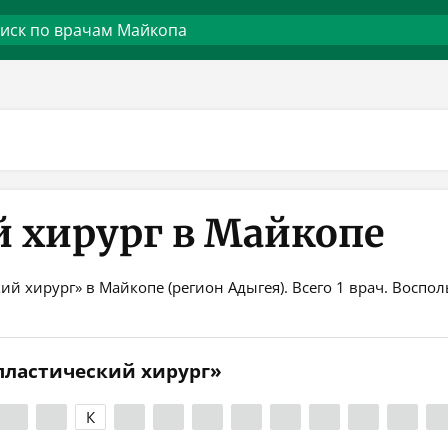
 хирург в Майкопе
ий хирург» в Майкопе (регион Адыгея). Всего 1 врач. Восп
«пластический хирург»
З
И
К
Л
М
Н
О
П
Р
С
Т
У