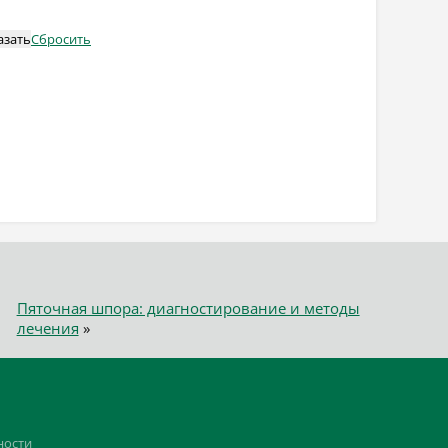
азать
Сбросить
Пяточная шпора: диагностирование и методы
лечения
»
ности