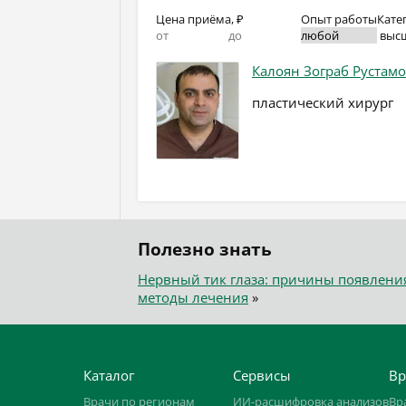
Цена приёма, ₽
Опыт работы
Кате
выс
Калоян Зограб Рустам
пластический хирург
Полезно знать
Нервный тик глаза: причины появлени
методы лечения
»
Каталог
Сервисы
Вр
Врачи по регионам
ИИ-расшифровка анализов
Вр