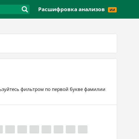
Версия для слабовидящих
Расшифровка анализов
ИИ
ользуйтесь фильтром по первой букве фамилии
Ф
Х
Ц
Ч
Ш
Э
Я