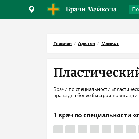
Врачи
Майкопа
Главная
Адыгея
Майкоп
Пластический
Врачи по специальности «пластическ
врача для более быстрой навигации.
1 врач по специальности 
А
Б
В
Г
Д
Е
Ж