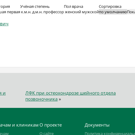
гория
Учёная степень
Пол врача
Сортировка
шая
первая
к.м.н.
д.м.н.
профессор
женский
мужской
Пок
ович
я и
ЛФК при остеохондрозе шейного отдела
позвоночника
»
ачам и клиникам
О проекте
Документы
ачам
О сайте
Политика конфиденциаль