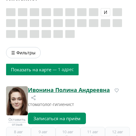
А
Б
В
Г
Д
Е
Ж
З
И
К
Л
М
Н
О
П
Р
С
Т
У
Ф
Х
Ц
Ч
Ш
Э
Я
☰ Фильтры
Показать на карте
— 1 адрес
Ивонина Полина Андреевна
стоматолог-гигиенист
Записаться на приём
Оставить
отзыв
8 авг
9 авг
10 авг
11 авг
12 авг