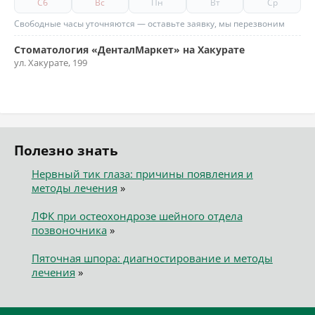
Сб
Вс
Пн
Вт
Ср
Свободные часы уточняются — оставьте заявку, мы перезвоним
Стоматология «ДенталМаркет» на Хакурате
ул. Хакурате, 199
Полезно знать
Нервный тик глаза: причины появления и
методы лечения
»
ЛФК при остеохондрозе шейного отдела
позвоночника
»
Пяточная шпора: диагностирование и методы
лечения
»