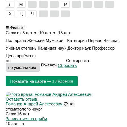
Л
М
Н
О
П
Р
С
Т
У
Ф
Х
Ц
Ч
Ш
Э
Я
☰ Фильтры
Стаж
от 5 лет
от 10 лет
от 15 лет
Пол врача
Женский
Мужской
Категория
Первая
Высшая
Учёная степень
Кандидат наук
Доктор наук
Профессор
Цена приёма
Сортировка
Показать
Сбросить
Показать на карте
— 13 адресов
Оставить отзыв
Романов Андрей Алексеевич
стоматолог-хирург
Стаж 16 лет
Записаться на приём
10 авг
Пн