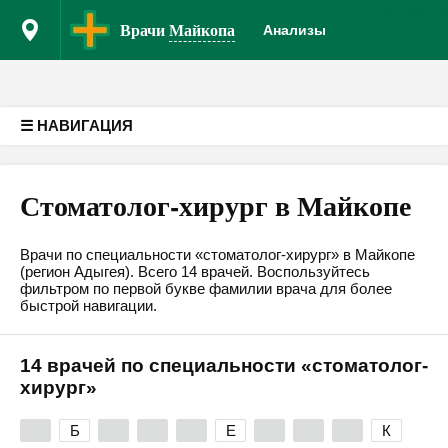
Врачам
Кли
Версия для слабовидящих
Врачи
Майкопа
Анализы
☰ НАВИГАЦИЯ
Стоматолог-хирург в Майкопе
Врачи по специальности «стоматолог-хирург» в Майкопе
(регион Адыгея). Всего 14 врачей. Воспользуйтесь
фильтром по первой букве фамилии врача для более
быстрой навигации.
14 врачей по специальности «стоматолог-
хирург»
А
Б
В
Г
Д
Е
Ж
З
И
К