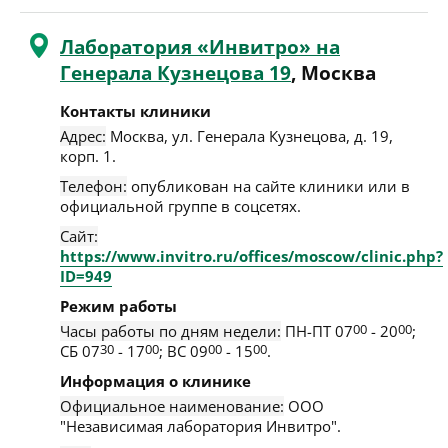
Лаборатория «Инвитро» на
Генерала Кузнецова 19
, Москва
Контакты клиники
Адрес:
Москва
,
ул. Генерала Кузнецова, д. 19,
корп. 1
.
Телефон:
опубликован на сайте клиники или в
официальной группе в соцсетях.
Сайт:
https://www.invitro.ru/offices/moscow/clinic.php?
ID=949
Режим работы
Часы работы по дням недели:
ПН-ПТ 07
00
- 20
00
;
СБ 07
30
- 17
00
; ВС 09
00
- 15
00
.
Информация о клинике
Официальное наименование:
ООО
"Независимая лаборатория Инвитро".