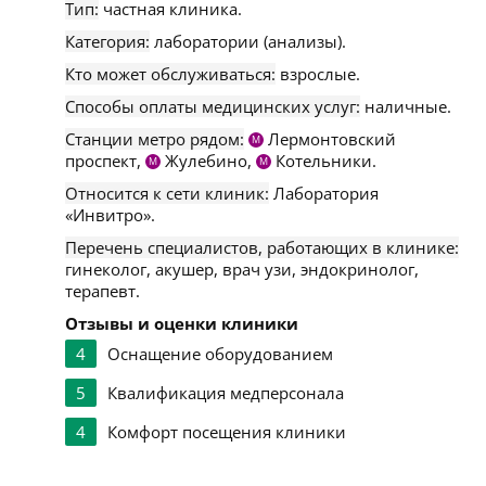
Тип:
частная клиника.
Категория:
лаборатории (анализы).
Кто может обслуживаться:
взрослые.
Способы оплаты медицинских услуг:
наличные.
Станции метро рядом:
Лермонтовский
М
проспект,
Жулебино,
Котельники.
М
М
Относится к сети клиник:
Лаборатория
«Инвитро».
Перечень специалистов, работающих в клинике:
гинеколог, акушер, врач узи, эндокринолог,
терапевт.
Отзывы и оценки клиники
4
Оснащение оборудованием
5
Квалификация медперсонала
4
Комфорт посещения клиники