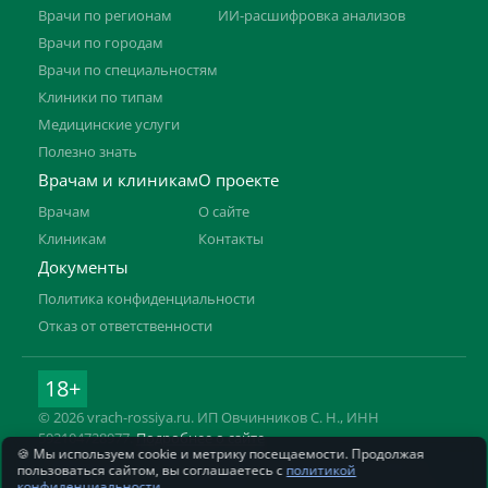
Врачи по регионам
ИИ-расшифровка анализов
Врачи по городам
Врачи по специальностям
Клиники по типам
Медицинские услуги
Полезно знать
Врачам и клиникам
О проекте
Врачам
О сайте
Клиникам
Контакты
Документы
Политика конфиденциальности
Отказ от ответственности
18+
© 2026 vrach-rossiya.ru. ИП Овчинников С. Н., ИНН
592104728977.
Подробнее о сайте
🍪 Мы используем cookie и метрику посещаемости. Продолжая
Информация на сайте не заменяет приём врача. Имеются
пользоваться сайтом, вы соглашаетесь с
политикой
противопоказания, необходима консультация специалиста.
конфиденциальности
.