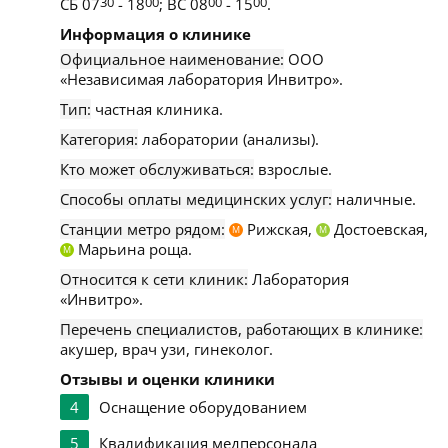
СБ 07
30
- 18
00
; ВС 08
00
- 15
00
.
Информация о клинике
Официальное наименование:
ООО
«Независимая лаборатория Инвитро».
Тип:
частная клиника.
Категория:
лаборатории (анализы).
Кто может обслуживаться:
взрослые.
Способы оплаты медицинских услуг:
наличные.
Станции метро рядом:
Рижская,
Достоевская,
М
М
Марьина роща.
М
Относится к сети клиник:
Лаборатория
«Инвитро».
Перечень специалистов, работающих в клинике:
акушер, врач узи, гинеколог.
Отзывы и оценки клиники
4
Оснащение оборудованием
5
Квалификация медперсонала