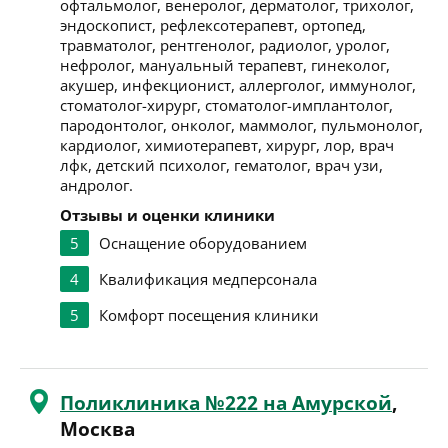
офтальмолог, венеролог, дерматолог, трихолог,
эндоскопист, рефлексотерапевт, ортопед,
травматолог, рентгенолог, радиолог, уролог,
нефролог, мануальный терапевт, гинеколог,
акушер, инфекционист, аллерголог, иммунолог,
стоматолог-хирург, стоматолог-имплантолог,
пародонтолог, онколог, маммолог, пульмонолог,
кардиолог, химиотерапевт, хирург, лор, врач
лфк, детский психолог, гематолог, врач узи,
андролог.
Отзывы и оценки клиники
5
Оснащение оборудованием
4
Квалификация медперсонала
5
Комфорт посещения клиники
Поликлиника №222 на Амурской
,
Москва