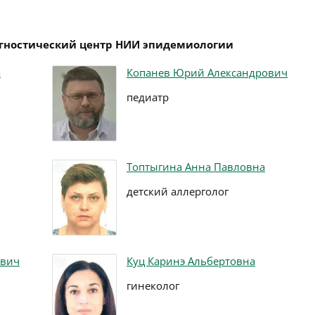
агностический центр НИИ эпидемиологии
а
Копанев Юрий Александрович
педиатр
Топтыгина Анна Павловна
детский аллерголог
ович
Куц Каринэ Альбертовна
гинеколог