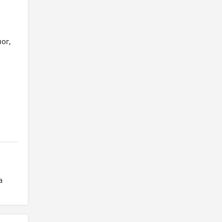
ог,
а